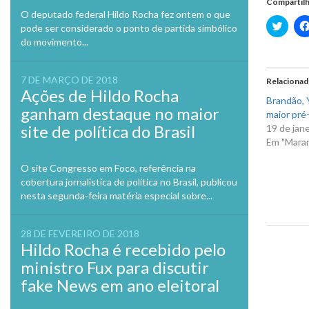
Compartilh
O deputado federal Hildo Rocha fez ontem o que
Clique
pode ser considerado o ponto de partida simbólico
para
do movimento...
compa
no
Twitte
em
nova
7 DE MARÇO DE 2018
Relaciona
janela
Ações de Hildo Rocha
Brandão, Y
ganham destaque no maior
maior pré-
site de política do Brasil
19 de jan
Em "Mara
O site Congresso em Foco, referência na
cobertura jornalística de política no Brasil, publicou
nesta segunda-feira matéria especial sobre...
28 DE FEVEREIRO DE 2018
Hildo Rocha é recebido pelo
Previo
ministro Fux para discutir
fake News em ano eleitoral