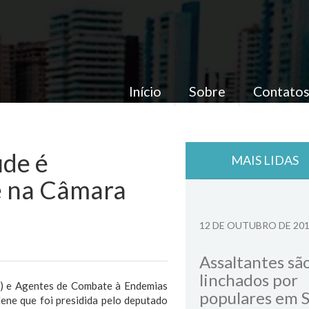
Início
Sobre
Contato
úde é
MAIS LIDAS
e na Câmara
12 DE OUTUBRO DE 20
Assaltantes sã
linchados por
) e Agentes de Combate à Endemias
populares em 
ene que foi presidida pelo deputado