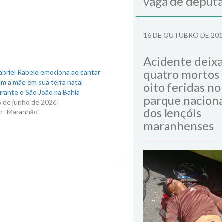
vaga de deput
16 DE OUTUBRO DE 20
Acidente deix
quatro mortos
briel Rabelo emociona ao cantar
m a mãe em sua terra natal
oito feridas no
rante o São João na Bahia
parque naciona
5 de junho de 2026
dos lençóis
m "Maranhão"
maranhenses
Next Post