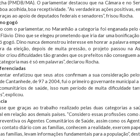
cha (PMDB/MA). O parlamentar destacou que na Câmara e no Sena
boa acolhida, boa receptividade. “As verdadeiras ações positivas, 
raças ao apoio de deputados federais e senadores”, frisou Rocha.
 no gogó
o com o parlamentar, no Maranhão a categoria foi enganada pelo d
Flávio Dino que se elegeu prometendo que iria dar uma bonificação
só gogó. Dino nunca demonstrou interesse em honrar a palavra emp
ra da eleição, depois de muita pressão, o projeto passou na Ass
r criou dificuldades tão grandes que os prefeitos não conseguem ad
categoria mas é só em palavras”, declarou Rocha.
ferenciadas
entar enfatizou que seus atos confirmam a sua consideração pelo
 de Cantanhede, de 97 a 2004, fui o primeiro governante municipal a
comunitários de saúde, isso num período de muita dificuldade ta
s”, explicou.
cia
sse que graças ao trabalho realizado pelas duas categorias a sa
al em relação aos demais países. “Considero essas profissões como 
preventiva os Agentes Comunitários de Saúde, assim como os Agen
 contato diário com as famílias, conhecem a realidade, exercem pape
as famílias, levam informações fundamentais para a população”, des