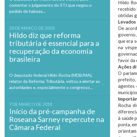
Hildo Ro
comentar o julgamento do STJ que negou o
recebido 
pedido de habeas...
obtidas g
Levados
20 DE MARÇO DE 2018
De acord
Hildo diz que reforma
governo, 
que era 
tributária é essencial para a
na véspe
recuperação da economia
governado
brasileira
favor da 
Ações di
O parlam
O deputado federal Hildo Rocha (MDB/MA),
prefeito,
relator da Reforma Tributária, voltou a alertar as
agentes 
autoridades e, especialmente o congresso...
município
Importân
7 DE MARÇO DE 2018
Rocha di
Início da pré-campanha de
diferenci
Roseana Sarney repercute na
à saúde 
ponta, em
Câmara Federal
orientam 