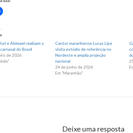
e isso:
Clique
para
rtilhar
compartilhar
no
r(abre
Facebook(abre
em
nova
do
)
janela)
uri e Abimael realizam o
Cantor maranhense Lucas Lipe
Ga
carnaval do Brasil
visita estúdio de referência no
co
eiro de 2026
Nordeste e amplia projeção
du
nhão"
nacional
2
24 de junho de 2026
E
Em "Maranhão"
us Post
Deixe uma resposta