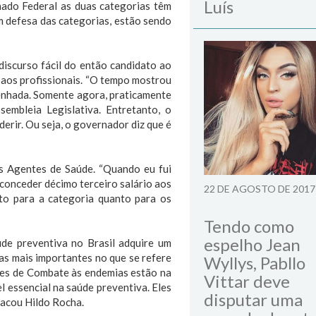
Luís
do Federal as duas categorias têm
em defesa das categorias, estão sendo
iscurso fácil do então candidato ao
 aos profissionais. “O tempo mostrou
enhada. Somente agora, praticamente
embleia Legislativa. Entretanto, o
erir. Ou seja, o governador diz que é
s Agentes de Saúde. “Quando eu fui
 conceder décimo terceiro salário aos
22 DE AGOSTO DE 2017
nto para a categoria quanto para os
Tendo como
espelho Jean
úde preventiva no Brasil adquire um
as mais importantes no que se refere
Wyllys, Pabllo
tes de Combate às endemias estão na
Vittar deve
l essencial na saúde preventiva. Eles
disputar uma
tacou Hildo Rocha.