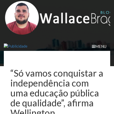
Skip
to
content
MENU
“Só vamos conquistar a
independência com
uma educação pública
de qualidade”, afirma
Wellington