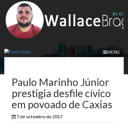
Skip
to
content
MENU
Paulo Marinho Júnior
prestigia desfile cívico
em povoado de Caxias
7 de setembro de 2017
WallaceB
Cidades