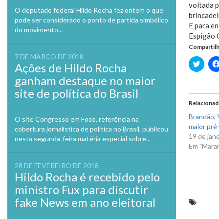
voltada p
O deputado federal Hildo Rocha fez ontem o que
brincadei
pode ser considerado o ponto de partida simbólico
E para en
do movimento...
Espigão C
Compartilh
7 DE MARÇO DE 2018
Clique
Ações de Hildo Rocha
para
compa
ganham destaque no maior
no
Twitte
site de política do Brasil
em
nova
Relaciona
janela
Brandão, Y
O site Congresso em Foco, referência na
maior pré-
cobertura jornalística de política no Brasil, publicou
19 de jan
nesta segunda-feira matéria especial sobre...
Em "Mara
28 DE FEVEREIRO DE 2018
Hildo Rocha é recebido pelo
ministro Fux para discutir
fake News em ano eleitoral
‘Mais 