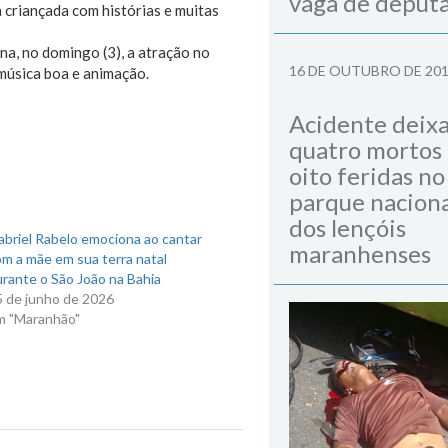
vaga de deput
a criançada com histórias e muitas
na, no domingo (3), a atração no
16 DE OUTUBRO DE 20
música boa e animação.
Acidente deix
quatro mortos
oito feridas no
parque naciona
dos lençóis
briel Rabelo emociona ao cantar
maranhenses
m a mãe em sua terra natal
rante o São João na Bahia
5 de junho de 2026
m "Maranhão"