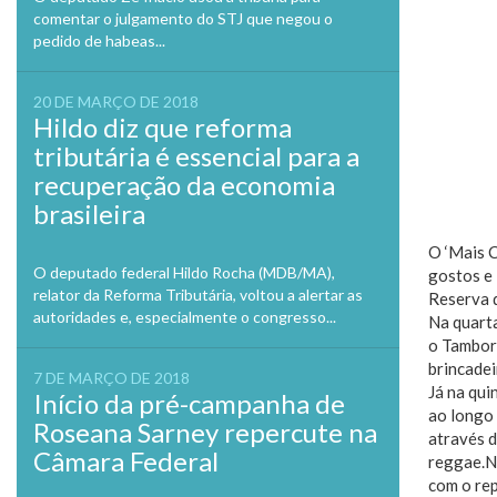
comentar o julgamento do STJ que negou o
pedido de habeas...
20 DE MARÇO DE 2018
Hildo diz que reforma
tributária é essencial para a
recuperação da economia
brasileira
O ‘Mais C
O deputado federal Hildo Rocha (MDB/MA),
gostos e 
relator da Reforma Tributária, voltou a alertar as
Reserva d
autoridades e, especialmente o congresso...
Na quarta
o Tambor 
brincadei
7 DE MARÇO DE 2018
Já na qui
Início da pré-campanha de
ao longo 
Roseana Sarney repercute na
através d
Câmara Federal
reggae.Na
com o re