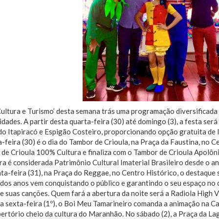
ultura e Turismo’ desta semana trás uma programação diversificada
idades. A partir desta quarta-feira (30) até domingo (3), a festa será
o Itapiracó e Espigão Costeiro, proporcionando opção gratuita de l
-feira (30) é o dia do Tambor de Crioula, na Praça da Faustina, no 
de Crioula 100% Cultura e finaliza com o Tambor de Crioula Apolôn
ra é considerada Patrimônio Cultural Imaterial Brasileiro desde o a
nta-feira (31), na Praça do Reggae, no Centro Histórico, o destaque
dos anos vem conquistando o público e garantindo o seu espaço no c
e suas canções. Quem fará a abertura da noite será a Radiola High V
 sexta-feira (1º), o Boi Meu Tamarineiro comanda a animação na Ca
pertório cheio da cultura do Maranhão. No sábado (2), a Praça da 