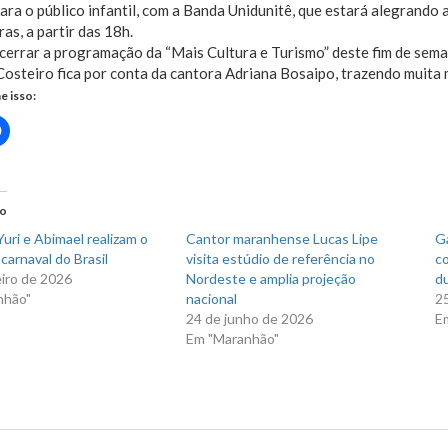
ara o público infantil, com a Banda Unidunitê, que estará alegrando 
ras, a partir das 18h.
cerrar a programação da “Mais Cultura e Turismo” deste fim de sema
osteiro fica por conta da cantora Adriana Bosaipo, trazendo muita 
e isso:
Clique
para
rtilhar
compartilhar
no
r(abre
Facebook(abre
em
nova
do
)
janela)
uri e Abimael realizam o
Cantor maranhense Lucas Lipe
Ga
carnaval do Brasil
visita estúdio de referência no
co
eiro de 2026
Nordeste e amplia projeção
du
nhão"
nacional
2
24 de junho de 2026
E
Em "Maranhão"
Cultura e Turismo’ garante semana recheada de atrações culturais