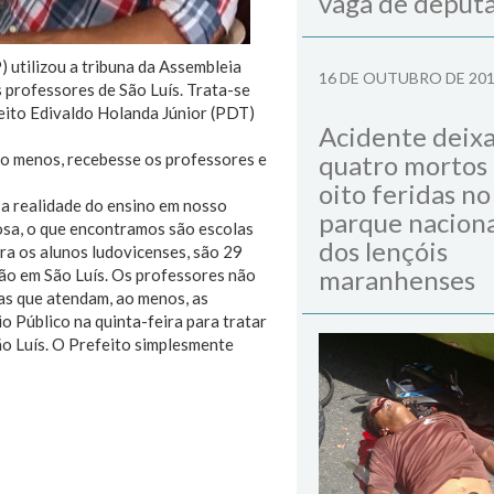
vaga de deput
 utilizou a tribuna da Assembleia
16 DE OUTUBRO DE 20
s professores de São Luís. Trata-se
eito Edivaldo Holanda Júnior (PDT)
Acidente deix
ao menos, recebesse os professores e
quatro mortos
oito feridas no
r a realidade do ensino em nosso
parque naciona
sa, o que encontramos são escolas
dos lençóis
ra os alunos ludovicenses, são 29
maranhenses
ção em São Luís. Os professores não
las que atendam, ao menos, as
 Público na quinta-feira para tratar
o Luís. O Prefeito simplesmente