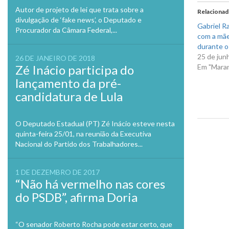
em
nova
Autor de projeto de lei que trata sobre a
Relaciona
janela
divulgação de ‘fake news’, o Deputado e
Gabriel R
Procurador da Câmara Federal,...
com a mãe
durante o
25 de jun
26 DE JANEIRO DE 2018
Zé Inácio participa do
Em "Mara
lançamento da pré-
candidatura de Lula
O Deputado Estadual (PT) Zé Inácio esteve nesta
quinta-feira 25/01, na reunião da Executiva
Previo
Nacional do Partido dos Trabalhadores...
1 DE DEZEMBRO DE 2017
“Não há vermelho nas cores
do PSDB”, afirma Doria
“O senador Roberto Rocha pode estar certo, que