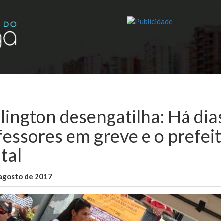
lington desengatilha: Há dia
fessores em greve e o prefei
tal
 agosto de 2017
WallaceB
Cidades