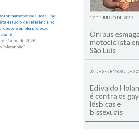
antor maranhense Lucas Lipe
17 DE JULHO DE 2017
sita estúdio de referência no
ordeste e amplia projeção
Ônibus esmag
cional
motociclista e
4 de junho de 2026
m "Maranhão"
São Luís
22 DE SETEMBRO DE 20
Next Post
Edivaldo Hola
é contra os gay
lésbicas e
bissexuais