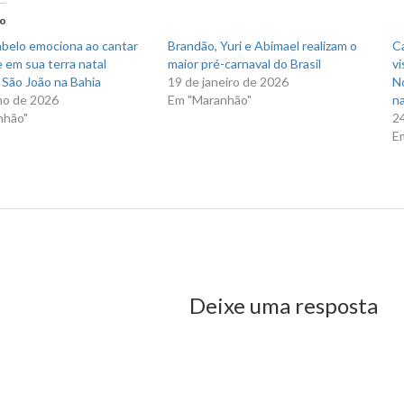
em
nova
do
)
janela)
abelo emociona ao cantar
Brandão, Yuri e Abimael realizam o
C
 em sua terra natal
maior pré-carnaval do Brasil
vi
 São João na Bahia
19 de janeiro de 2026
N
ho de 2026
Em "Maranhão"
na
nhão"
2
E
us Post
Deixe uma resposta