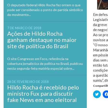
O deputado federal Hildo Rocha fez ontem o que
pode ser considerado o ponto de partida simbólico
Em defesa
do movimento...
Legislati
da greve 
7 DE MARÇO DE 2018
de negoc
Ações de Hildo Rocha
Ao se pro
ganham destaque no maior
ouvisse a
site de política do Brasil
“O nosso 
Maranhão
em péssim
O site Congresso em Foco, referência na
dias sem 
cobertura jornalística de política no Brasil, publicou
estão lut
nesta segunda-feira matéria especial sobre...
condições
a questão
sumiu”, d
28 DE FEVEREIRO DE 2018
Hildo Rocha é recebido pelo
Compartilh
ministro Fux para discutir
Clique
para
fake News em ano eleitoral
compa
no
Twitte