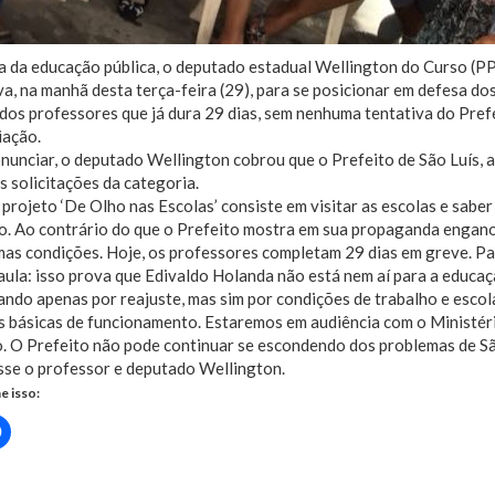
 da educação pública, o deputado estadual Wellington do Curso (PP)
va, na manhã desta terça-feira (29), para se posicionar em defesa do
dos professores que já dura 29 dias, sem nenhuma tentativa do Pref
iação.
nunciar, o deputado Wellington cobrou que o Prefeito de São Luís, 
s solicitações da categoria.
projeto ‘De Olho nas Escolas’ consiste em visitar as escolas e sabe
. Ao contrário do que o Prefeito mostra em sua propaganda engano
as condições. Hoje, os professores completam 29 dias em greve. Pa
aula: isso prova que Edivaldo Holanda não está nem aí para a educa
ando apenas por reajuste, mas sim por condições de trabalho e esco
 básicas de funcionamento. Estaremos em audiência com o Ministério
. O Prefeito não pode continuar se escondendo dos problemas de Sã
isse o professor e deputado Wellington.
e isso:
Clique
para
rtilhar
compartilhar
no
r(abre
Facebook(abre