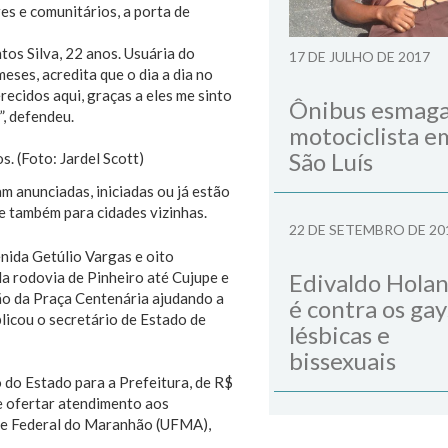
es e comunitários, a porta de
os Silva, 22 anos. Usuária do
17 DE JULHO DE 2017
eses, acredita que o dia a dia no
recidos aqui, graças a eles me sinto
Ônibus esmag
”, defendeu.
motociclista e
São Luís
 anunciadas, iniciadas ou já estão
 e também para cidades vizinhas.
22 DE SETEMBRO DE 20
nida Getúlio Vargas e oito
a rodovia de Pinheiro até Cujupe e
Edivaldo Hola
ão da Praça Centenária ajudando a
é contra os gay
plicou o secretário de Estado de
lésbicas e
bissexuais
 do Estado para a Prefeitura, de R$
e ofertar atendimento aos
dade Federal do Maranhão (UFMA),