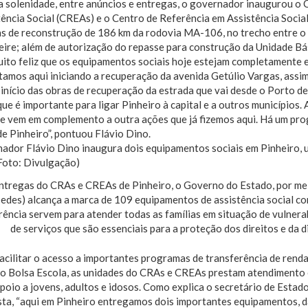
 solenidade, entre anúncios e entregas, o governador inaugurou o 
ência Social (CREAs) e o Centro de Referência em Assistência Socia
as de reconstrução de 186 km da rodovia MA-106, no trecho entre o
ire; além de autorização do repasse para construção da Unidade Bás
uito feliz que os equipamentos sociais hoje estejam completamente
amos aqui iniciando a recuperação da avenida Getúlio Vargas, assi
 início das obras de recuperação da estrada que vai desde o Porto de
e é importante para ligar Pinheiro à capital e a outros municípios.
que vem em complemento a outra ações que já fizemos aqui. Há um p
de Pinheiro”, pontuou Flávio Dino.
ntregas do CRAs e CREAs de Pinheiro, o Governo do Estado, por me
(Sedes) alcança a marca de 109 equipamentos de assistência social 
rência servem para atender todas as famílias em situação de vulnera
de serviços que são essenciais para a proteção dos direitos e da 
acilitar o acesso a importantes programas de transferência de renda
 o Bolsa Escola, as unidades do CRAs e CREAs prestam atendimento e
 apoio a jovens, adultos e idosos. Como explica o secretário de Esta
ta, “aqui em Pinheiro entregamos dois importantes equipamentos, da