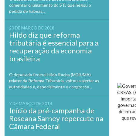
comentar o julgamento do STJ que negou o
pedido de habeas...
20 DE MARÇO DE 2018
Hildo diz que reforma
tributária é essencial para a
recuperação da economia
brasileira
O deputado federal Hildo Rocha (MDB/MA),
relator da Reforma Tributária, voltou a alertar as
autoridades e, especialmente o congresso...
Importa
7 DE MARÇO DE 2018
governado
Início da pré-campanha de
de infra
Roseana Sarney repercute na
que re
Câmara Federal