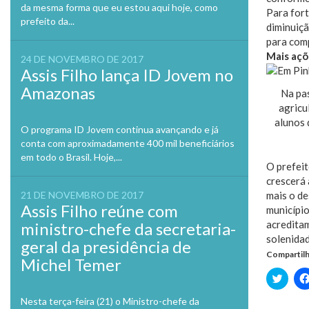
da mesma forma que eu estou aqui hoje, como
Para fort
prefeito da...
diminuiçã
para comp
Mais açõ
24 DE NOVEMBRO DE 2017
Assis Filho lança ID Jovem no
Amazonas
Na pas
agricu
alunos 
O programa ID Jovem continua avançando e já
conta com aproximadamente 400 mil beneficiários
em todo o Brasil. Hoje,...
O prefeit
crescerá 
21 DE NOVEMBRO DE 2017
mais o d
Assis Filho reúne com
município
acreditam
ministro-chefe da secretaria-
solenidad
geral da presidência de
Compartilh
Michel Temer
Clique
para
compa
Nesta terça-feira (21) o Ministro-chefe da
no