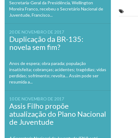
Twitte
Secretaria-Geral da Presidência, Wellington
em
Moreira Franco, recebeu o Secretário Nacional de
nova
CREA
janela
Juventude, Francisco...
Previo
20 DE NOVEMBRO DE 2017
Duplicação da BR-135:
novela sem fim?
Anos de espera; obra parada; população
insatisfeita; cobranças; acidentes; tragédias; vidas
perdidas; sofrimento; revolta… Assim pode ser
resumida a...
10 DE NOVEMBRO DE 2017
Assis Filho propõe
atualização do Plano Nacional
de Juventude