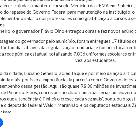
alecer e ajudar a manter o curso de Medicina da UFMA em Pinheiro, 
o do repasse do Governo Federal para manutenção da instituição, o
lementar o salário dos professores como gratificação a cursos a s
es
sagem do governador pelo município, foram entregues 17 títulos de 
ltor familiar através da regularização fundiária; e também foram e
da rede pública estadual, totalizando 7.836 uniformes escolares ent
vez, aos estudantes.
o da cidade, Luciano Genésio, acredita que é por meio da ação articu
ainda mais, por isso a importância da parceria com o Governo do Est
esempenho dessa gestão. Aqui são quase R$ 30 milhões de investim
 de Pinheiro. E nós, com os pés no chão, com a parceria com Governo
os que a tendência é Pinheiro cresce cada vez mais”, pontuou o gest
e o deputado federal Waldir Maranhão, e os deputados estaduais Zé
e isso:
Clique
para
rtilhar
compartilhar
no