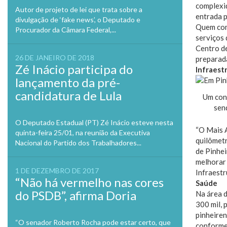
complexid
Autor de projeto de lei que trata sobre a
entrada p
divulgação de ‘fake news’, o Deputado e
Quem com
Procurador da Câmara Federal,...
serviços 
Centro de
26 DE JANEIRO DE 2018
preparada
Zé Inácio participa do
Infraest
lançamento da pré-
candidatura de Lula
Um conj
sen
O Deputado Estadual (PT) Zé Inácio esteve nesta
“O Mais A
quinta-feira 25/01, na reunião da Executiva
quilômetr
Nacional do Partido dos Trabalhadores...
de Pinhei
melhorar 
1 DE DEZEMBRO DE 2017
Infraestr
“Não há vermelho nas cores
Saúde
do PSDB”, afirma Doria
Na área d
300 mil, 
pinheiren
“O senador Roberto Rocha pode estar certo, que
conforme 