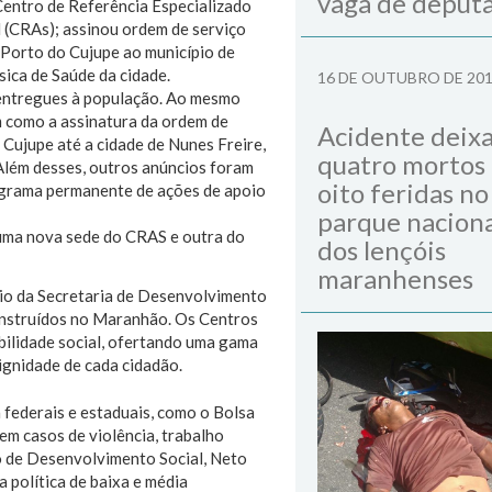
vaga de deput
Centro de Referência Especializado
l (CRAs); assinou ordem de serviço
 Porto do Cujupe ao município de
ica de Saúde da cidade.
16 DE OUTUBRO DE 20
 entregues à população. Ao mesmo
m como a assinatura da ordem de
Acidente deix
 Cujupe até a cidade de Nunes Freire,
quatro mortos
 Além desses, outros anúncios foram
oito feridas no
rograma permanente de ações de apoio
parque naciona
dos lençóis
maranhenses
io da Secretaria de Desenvolvimento
construídos no Maranhão. Os Centros
bilidade social, ofertando uma gama
dignidade de cada cidadão.
 federais e estaduais, como o Bolsa
m casos de violência, trabalho
do de Desenvolvimento Social, Neto
 política de baixa e média