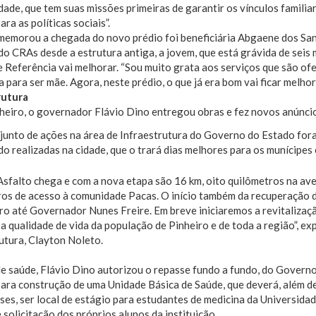
ade, que tem suas missões primeiras de garantir os vínculos familiar
ara as políticas sociais”.
emorou a chegada do novo prédio foi beneficiária Abgaene dos Sant
do CRAs desde a estrutura antiga, a jovem, que está grávida de seis m
 Referência vai melhorar. “Sou muito grata aos serviços que são ofe
 para ser mãe. Agora, neste prédio, o que já era bom vai ficar melhor
rutura
unto de ações na área de Infraestrutura do Governo do Estado foram
do realizadas na cidade, que o trará dias melhores para os munícipes
sfalto chega e com a nova etapa são 16 km, oito quilômetros na ave
os de acesso à comunidade Pacas. O início também da recuperação d
ro até Governador Nunes Freire. Em breve iniciaremos a revitalizaç
a qualidade de vida da população de Pinheiro e de toda a região”, ex
utura, Clayton Noleto.
e saúde, Flávio Dino autorizou o repasse fundo a fundo, do Governo
para construção de uma Unidade Básica de Saúde, que deverá, além d
ses, ser local de estágio para estudantes de medicina da Universi
solicitação dos próprios alunos da instituição.