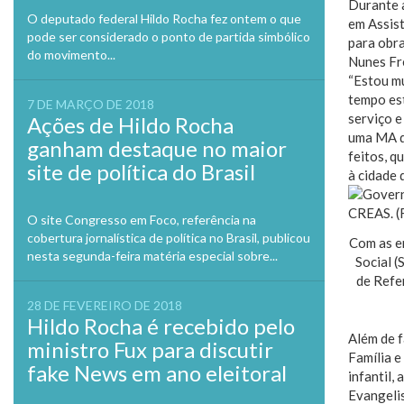
Durante a
O deputado federal Hildo Rocha fez ontem o que
em Assist
pode ser considerado o ponto de partida simbólico
para obr
do movimento...
Nunes Fre
“Estou m
tempo est
7 DE MARÇO DE 2018
serviço e
Ações de Hildo Rocha
uma MA qu
ganham destaque no maior
feitos, 
site de política do Brasil
à cidade 
O site Congresso em Foco, referência na
cobertura jornalística de política no Brasil, publicou
Com as e
nesta segunda-feira matéria especial sobre...
Social 
de Refe
28 DE FEVEREIRO DE 2018
Hildo Rocha é recebido pelo
Além de f
ministro Fux para discutir
Família e
fake News em ano eleitoral
infantil,
Evangelis