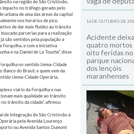
vaga de deput
ânsito na região do São Cristóvão,
o impacto no tráfego gerado pelo
e urbana de uma das áreas da capital
almente nos horários de pico.
16 DE OUTUBRO DE 20
etivo de dar mais fluidez ao trânsito
 buscado parcerias para a realização
Acidente deix
 já são sentidos pela população a
quatro mortos
Forquilha, e com a iniciativa
oito feridas no
nha e na Daniel de La Touche”, disse
parque naciona
 Forquilha no sentido Uema-Cidade
dos lençóis
do Banco do Brasil; e quem vem da
maranhenses
sentido Uema-Cidade Operária,
plexo viário da Forquilha e nas
ionam mais qualidade ao trânsito
o trânsito da cidade”, afirmou
al de Integração do São Cristóvão à
 Operária pela Avenida Lourenço
aeroporto ou Avenida Santos Dumont