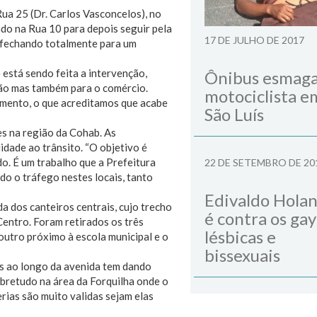
ua 25 (Dr. Carlos Vasconcelos), no
indo na Rua 10 para depois seguir pela
17 DE JULHO DE 2017
, fechando totalmente para um
está sendo feita a intervenção,
Ônibus esmag
ião mas também para o comércio.
motociclista e
amento, o que acreditamos que acabe
São Luís
s na região da Cohab. As
idade ao trânsito. “O objetivo é
. É um trabalho que a Prefeitura
22 DE SETEMBRO DE 20
do o tráfego nestes locais, tanto
Edivaldo Hola
a dos canteiros centrais, cujo trecho
é contra os gay
Centro. Foram retirados os três
lésbicas e
utro próximo à escola municipal e o
bissexuais
as ao longo da avenida tem dando
obretudo na área da Forquilha onde o
rias são muito validas sejam elas