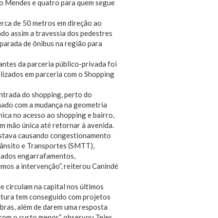
ico Mendes e quatro para quem segue
rca de 50 metros em direção ao
ndo assim a travessia dos pedestres
 parada de ônibus na região para
tes da parceria público-privada foi
alizados em parceria com o Shopping
entrada do shopping, perto do
chado com a mudança na geometria
nica no acesso ao shopping e bairro,
m mão única até retornar à avenida.
 estava causando congestionamento
rânsito e Transportes (SMTT),
orados engarrafamentos,
mos a intervenção”, reiterou Canindé
 circulam na capital nos últimos
eitura tem conseguido com projetos
 obras, além de darem uma resposta
com o custo menor”, observou Teles.