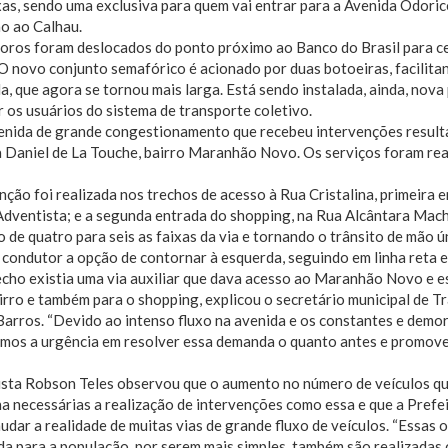
xas, sendo uma exclusiva para quem vai entrar para a Avenida Odor
o ao Calhau.
oros foram deslocados do ponto próximo ao Banco do Brasil para ce
O novo conjunto semafórico é acionado por duas botoeiras, facilita
a, que agora se tornou mais larga. Está sendo instalada, ainda, nova
r os usuários do sistema de transporte coletivo.
nida de grande congestionamento que recebeu intervenções resultan
a Daniel de La Touche, bairro Maranhão Novo. Os serviços foram re
nção foi realizada nos trechos de acesso à Rua Cristalina, primeira 
Adventista; e a segunda entrada do shopping, na Rua Alcântara Ma
 de quatro para seis as faixas da via e tornando o trânsito de mão ú
condutor a opção de contornar à esquerda, seguindo em linha reta e
echo existia uma via auxiliar que dava acesso ao Maranhão Novo e
irro e também para o shopping, explicou o secretário municipal de T
Barros. “Devido ao intenso fluxo na avenida e os constantes e dem
amos a urgência em resolver essa demanda o quanto antes e promove
sta Robson Teles observou que o aumento no número de veículos que
a necessárias a realização de intervenções como essa e que a Pref
udar a realidade de muitas vias de grande fluxo de veículos. “Essas
da para a população, por serem mais simples, também são realizadas 