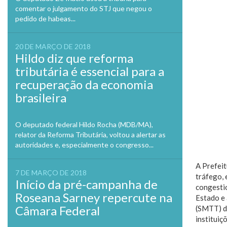
comentar o julgamento do STJ que negou o
pedido de habeas...
20 DE MARÇO DE 2018
Hildo diz que reforma
tributária é essencial para a
recuperação da economia
brasileira
O deputado federal Hildo Rocha (MDB/MA),
relator da Reforma Tributária, voltou a alertar as
autoridades e, especialmente o congresso...
A Prefeit
7 DE MARÇO DE 2018
tráfego, 
Início da pré-campanha de
congesti
Roseana Sarney repercute na
Estado e 
Câmara Federal
(SMTT) de
instituiç