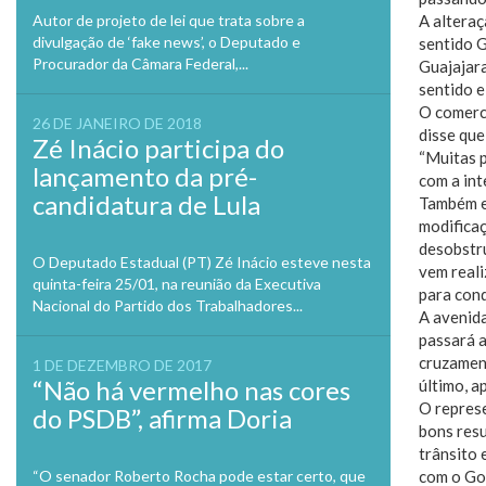
Autor de projeto de lei que trata sobre a
A alteraç
divulgação de ‘fake news’, o Deputado e
sentido G
Procurador da Câmara Federal,...
Guajajara
sentido e
O comerci
26 DE JANEIRO DE 2018
disse que
Zé Inácio participa do
“Muitas 
lançamento da pré-
com a int
candidatura de Lula
Também e
modificaç
desobstr
O Deputado Estadual (PT) Zé Inácio esteve nesta
vem reali
quinta-feira 25/01, na reunião da Executiva
para cond
Nacional do Partido dos Trabalhadores...
A avenida
passará a
cruzament
1 DE DEZEMBRO DE 2017
“Não há vermelho nas cores
último, a
O represe
do PSDB”, afirma Doria
bons resu
trânsito 
“O senador Roberto Rocha pode estar certo, que
com o Gov