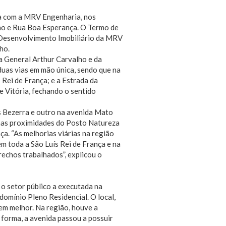
ia com a MRV Engenharia, nos
ho e Rua Boa Esperança. O Termo de
 Desenvolvimento Imobiliário da MRV
ho.
da General Arthur Carvalho e da
duas vias em mão única, sendo que na
 Rei de França; e a Estrada da
e Vitória, fechando o sentido
s Bezerra e outro na avenida Mato
nas proximidades do Posto Natureza
ça. “As melhorias viárias na região
 toda a São Luís Rei de França e na
trechos trabalhados”, explicou o
 o setor público a executada na
domínio Pleno Residencial. O local,
em melhor. Na região, houve a
 forma, a avenida passou a possuir