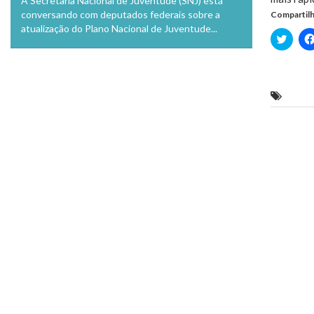
A Secretaria Nacional de Juventude (SNJ) está
conversando com deputados federais sobre a
Compartilh
atualização do Plano Nacional de Juventude...
Clique
para
compa
no
Twitte
em
nova
SMTT 
janela
Previo