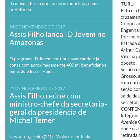
da mesma forma que eu estou aqui hoje, como
TURU
prefeito da...
Está em 
cruzamen
Cooperaç
24 DE NOVEMBRO DE 2017
Engenhari
Assis Filho lança ID Jovem no
Por meio 
Amazonas
Estrada d
Arthur Ca
Vitória p
O programa ID Jovem continua avançando e já
oposto.
conta com aproximadamente 400 mil beneficiários
Serão con
em todo o Brasil. Hoje,...
Grosso, 
e na entr
21 DE NOVEMBRO DE 2017
serão co
Assis Filho reúne com
saída da 
ministro-chefe da secretaria-
secretár
CONTE
geral da presidência de
Integram 
Michel Temer
Avenida C
onde era 
retirada 
Nesta terça-feira (21) o Ministro-chefe da