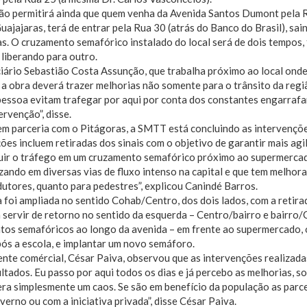
ão permitirá ainda que quem venha da Avenida Santos Dumont pela R
uajajaras, terá de entrar pela Rua 30 (atrás do Banco do Brasil), sa
s. O cruzamento semafórico instalado do local será de dois tempos
 liberando para outro.
ário Sebastião Costa Assunção, que trabalha próximo ao local onde 
 a obra deverá trazer melhorias não somente para o trânsito da reg
pessoa evitam trafegar por aqui por conta dos constantes engarraf
ervenção”, disse.
m parceria com o Pitágoras, a SMTT está concluindo as intervençõe
ões incluem retiradas dos sinais com o objetivo de garantir mais agil
uir o tráfego em um cruzamento semafórico próximo ao supermercado
zando em diversas vias de fluxo intenso na capital e que tem melhora
utores, quanto para pedestres”, explicou Canindé Barros.
 foi ampliada no sentido Cohab/Centro, dos dois lados, com a retirad
 servir de retorno no sentido da esquerda – Centro/bairro e bairro/
os semafóricos ao longo da avenida – em frente ao supermercado, o
pós a escola, e implantar um novo semáforo.
nte comércial, César Paiva, observou que as intervenções realizad
ltados. Eu passo por aqui todos os dias e já percebo as melhorias, s
era simplesmente um caos. Se são em benefício da população as parce
erno ou com a iniciativa privada”, disse César Paiva.