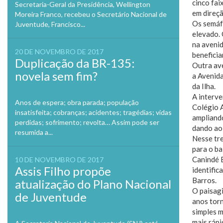
cinco fai
Secretaria-Geral da Presidência, Wellington
em direçã
Moreira Franco, recebeu o Secretário Nacional de
Os semáf
Juventude, Francisco...
elevado. 
na avenid
20 DE NOVEMBRO DE 2017
beneficia
Duplicação da BR-135:
Outra ave
novela sem fim?
a Avenid
da Ilha.
A interve
Anos de espera; obra parada; população
Colégio 
insatisfeita; cobranças; acidentes; tragédias; vidas
ampliando
perdidas; sofrimento; revolta… Assim pode ser
dando ao 
resumida a...
Nesse tr
para o ba
Canindé 
10 DE NOVEMBRO DE 2017
Assis Filho propõe
identific
Barros.
atualização do Plano Nacional
O paisagi
de Juventude
anos torn
simples m
mais rápi