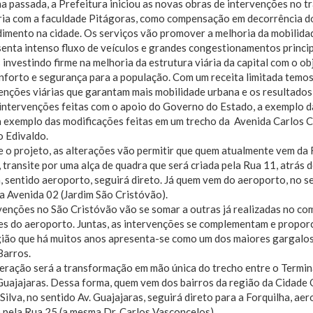
 passada, a Prefeitura iniciou as novas obras de intervenções no tr
ria com a faculdade Pitágoras, como compensação em decorrência d
mento na cidade. Os serviços vão promover a melhoria da mobilidad
enta intenso fluxo de veículos e grandes congestionamentos princip
investindo firme na melhoria da estrutura viária da capital com o obj
nforto e segurança para a população. Com um receita limitada temos
enções viárias que garantam mais mobilidade urbana e os resultados
 intervenções feitas com o apoio do Governo do Estado, a exemplo da 
a exemplo das modificações feitas em um trecho da Avenida Carlos Cu
o Edivaldo.
 o projeto, as alterações vão permitir que quem atualmente vem da
 transite por uma alça de quadra que será criada pela Rua 11, atrás 
, sentido aeroporto, seguirá direto. Já quem vem do aeroporto, no 
a Avenida 02 (Jardim São Cristóvão).
venções no São Cristóvão vão se somar a outras já realizadas no com
s do aeroporto. Juntas, as intervenções se complementam e proporc
ião que há muitos anos apresenta-se como um dos maiores gargalos n
Barros.
eração será a transformação em mão única do trecho entre o Termin
Guajajaras. Dessa forma, quem vem dos bairros da região da Cidade
 Silva, no sentido Av. Guajajaras, seguirá direto para a Forquilha, 
pela Rua 25 (a mesma Dr. Carlos Vasconcelos).