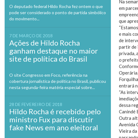
Na semana
O deputado federal Hildo Rocha fez ontem o que
em parce
pode ser considerado o ponto de partida simbólico
empreendi
do movimento...
que apres
“Estamos 
e mais co
7 DE MARÇO DE 2018
de interv
Ações de Hildo Rocha
partir de
ganham destaque no maior
privada, 
site de política do Brasil
o prefeit
Conforme
Operária,
O site Congresso em Foco, referência na
Forquilha
cobertura jornalística de política no Brasil, publicou
entrará n
nesta segunda-feira matéria especial sobre...
“As inter
imediaçõe
28 DE FEVEREIRO DE 2018
dessa reg
Hildo Rocha é recebido pelo
Canindé 
ministro Fux para discutir
Outra alt
Avenida 
fake News em ano eleitoral
Vieira da
passando 