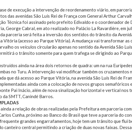
fase de execução a intervenção de reordenamento viário, em parcer
tos das avenidas São Luís Rei de França com General Arthur Carval
ão Técnica foi assinado pelo prefeito Edivaldo e o coordenador de
a, George Cabral, em ato realizado no Palácio La Ravardière, em jul
da parceria será feita a inversão dos sentidos do trânsito da Aveni
a Vitória (acesso ao Parque Vitória). A mudança vai transformar as 
rvalho os veículos circularão apenas no sentido da Avenida São Luís
ermitirá o trânsito somente para quem trafega se dirigindo ao Parqu
struídos ainda na área dois retornos de quadra: um na rua Eurípede
ambas no Turu. A intervenção vai modificar também os cruzamentos 
ada que dá acesso ao Parque Vitória, na avenida São Luís Rei de Fran
mplementadas ainda com a colocação de novos grupos semafóricos em
ponte Pai Inácio, além de nova sinalização horizontal e vertical nos 
io da SMTT, Canindé Barros.
MPLADAS
ainda a relação de obras realizadas pela Prefeitura em parceria com
arlos Cunha, próximo ao Banco do Brasil que teve a parceria do con
frequente grandes engarrafamentos, hoje tem um trânsito que flui b
do canteiro central permitindo a criação de duas novas faixas. Dessa