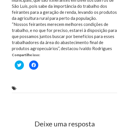
municipais, que são itinerantes em diversos bairros de
São Luís, pois sabe da importância do trabalho dos
feirantes para a geração de renda, levando os produtos
da agricultura rural para perto da população.
“Nossos feirantes merecem melhores condições de
trabalho, e no que for preciso, estarei à disposição para
que possamos juntos buscar por benefícios para esses
trabalhadores da área do abastecimento final de
produtos agropecuários”, destacou Ivaldo Rodrigues
Compartilhe isso:
Clique
Clique
para
para
compartilhar
compartilhar
no
no
Twitter(abre
Facebook(abre
em
em
nova
nova
Ivaldo rodrigues faz homenagem ao dia do feirante
janela)
janela)
Previous Post
Next Post
Deixe uma resposta