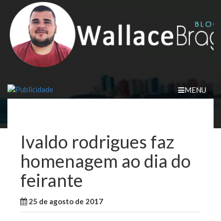
Skip
to
content
MENU
Ivaldo rodrigues faz
homenagem ao dia do
feirante
25 de agosto de 2017
WallaceB
Cidades