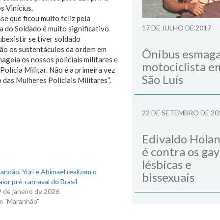
 Vinícius.
e que ficou muito feliz pela
17 DE JULHO DE 2017
do Soldado é muito significativo
existir se tiver soldado
 são os sustentáculos da ordem em
Ônibus esmag
ageia os nossos policiais militares e
motociclista e
olícia Militar. Não é a primeira vez
São Luís
das Mulheres Policiais Militares”,
22 DE SETEMBRO DE 20
Edivaldo Hola
é contra os gay
lésbicas e
andão, Yuri e Abimael realizam o
bissexuais
ior pré-carnaval do Brasil
 de janeiro de 2026
m "Maranhão"