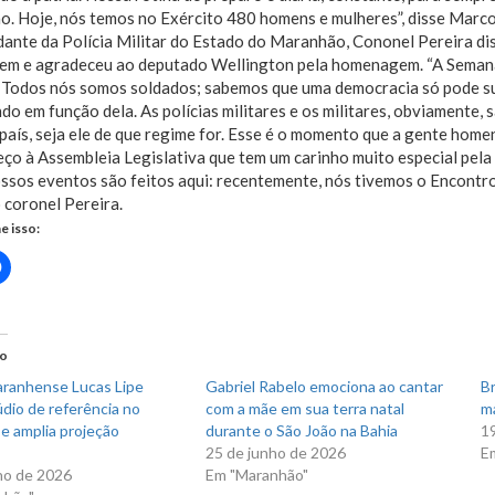
o. Hoje, nós temos no Exército 480 homens e mulheres”, disse Marcos
nte da Polícia Militar do Estado do Maranhão, Cononel Pereira diss
m e agradeceu ao deputado Wellington pela homenagem. “A Semana 
 Todos nós somos soldados; sabemos que uma democracia só pode sub
do em função dela. As polícias militares e os militares, obviamente,
país, seja ele de que regime for. Esse é o momento que a gente homen
ço à Assembleia Legislativa que tem um carinho muito especial pela P
ssos eventos são feitos aqui: recentemente, nós tivemos o Encontro 
 coronel Pereira.
e isso:
Clique
para
rtilhar
compartilhar
no
r(abre
Facebook(abre
em
nova
do
)
janela)
ranhense Lucas Lipe
Gabriel Rabelo emociona ao cantar
Br
údio de referência no
com a mãe em sua terra natal
ma
e amplia projeção
durante o São João na Bahia
19
25 de junho de 2026
E
ho de 2026
Em "Maranhão"