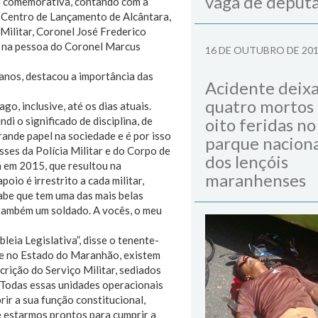
vaga de deput
ta comemorativa, contando com a
o Centro de Lançamento de Alcântara,
Militar, Coronel José Frederico
, na pessoa do Coronel Marcus
16 DE OUTUBRO DE 20
anos, destacou a importância das
Acidente deix
quatro mortos
go, inclusive, até os dias atuais.
i o significado de disciplina, de
oito feridas no
ande papel na sociedade e é por isso
parque naciona
sses da Polícia Militar e do Corpo de
dos lençóis
á em 2015, que resultou na
maranhenses
oio é irrestrito a cada militar,
be que tem uma das mais belas
 também um soldado. A vocês, o meu
ia Legislativa”, disse o tenente-
que no Estado do Maranhão, existem
crição do Serviço Militar, sediados
 “Todas essas unidades operacionais
ir a sua função constitucional,
e estarmos prontos para cumprir a