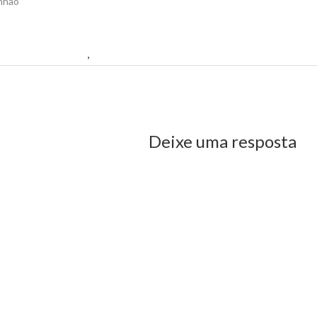
nhão"
rgento a deputado
,
Wellington presta homenagem ao dia do solda
us Post
Deixe uma resposta