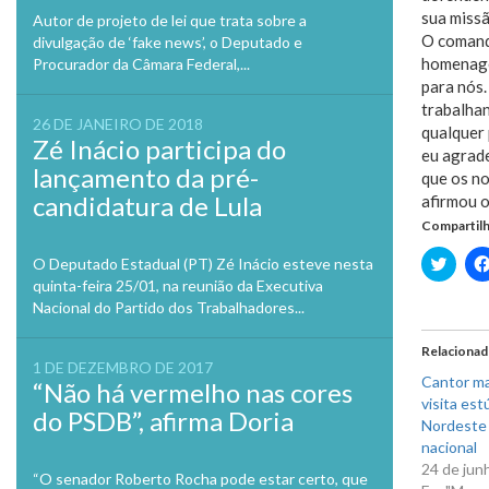
sua missã
Autor de projeto de lei que trata sobre a
O comanda
divulgação de ‘fake news’, o Deputado e
homenage
Procurador da Câmara Federal,...
para nós.
trabalhan
26 DE JANEIRO DE 2018
qualquer 
Zé Inácio participa do
eu agrade
lançamento da pré-
que os no
candidatura de Lula
afirmou o
Compartilh
Clique
O Deputado Estadual (PT) Zé Inácio esteve nesta
para
quinta-feira 25/01, na reunião da Executiva
compa
no
Nacional do Partido dos Trabalhadores...
Twitte
em
nova
Relaciona
janela
1 DE DEZEMBRO DE 2017
Cantor ma
“Não há vermelho nas cores
visita est
do PSDB”, afirma Doria
Nordeste 
nacional
24 de jun
“O senador Roberto Rocha pode estar certo, que