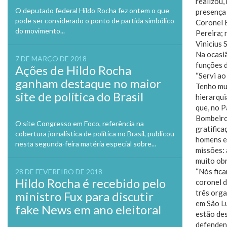
realizou,
O deputado federal Hildo Rocha fez ontem o que
presença 
pode ser considerado o ponto de partida simbólico
Coronel E
do movimento...
Pereira;
Vinicius 
Na ocasiã
7 DE MARÇO DE 2018
funções 
Ações de Hildo Rocha
“Servi ao
ganham destaque no maior
Tenho mui
site de política do Brasil
hierarqui
que, no P
Bombeiros
O site Congresso em Foco, referência na
gratifica
cobertura jornalística de política no Brasil, publicou
homens e
nesta segunda-feira matéria especial sobre...
missões: 
muito ob
“Nós fica
28 DE FEVEREIRO DE 2018
Hildo Rocha é recebido pelo
coronel d
três orga
ministro Fux para discutir
em São Lu
fake News em ano eleitoral
estão des
defendend