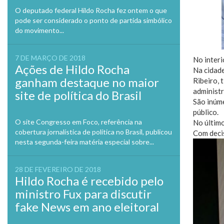
O deputado federal Hildo Rocha fez ontem o que
pode ser considerado o ponto de partida simbólico
do movimento...
7 DE MARÇO DE 2018
No inter
Ações de Hildo Rocha
Na cidade
ganham destaque no maior
Ribeiro, 
administr
site de política do Brasil
São inúme
público.
O site Congresso em Foco, referência na
No último
cobertura jornalística de política no Brasil, publicou
Com deci
nesta segunda-feira matéria especial sobre...
28 DE FEVEREIRO DE 2018
Hildo Rocha é recebido pelo
ministro Fux para discutir
fake News em ano eleitoral