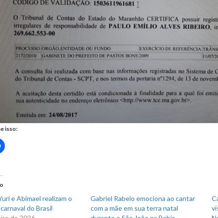
e isso:
Clique
para
rtilhar
compartilhar
no
r(abre
Facebook(abre
em
nova
do
)
janela)
uri e Abimael realizam o
Gabriel Rabelo emociona ao cantar
C
carnaval do Brasil
com a mãe em sua terra natal
vi
eiro de 2026
durante o São João na Bahia
N