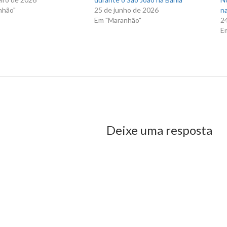
nhão"
25 de junho de 2026
na
Em "Maranhão"
2
E
! Em Pastos Bons não funciona a lei da ficha limpa
us Post
Deixe uma resposta