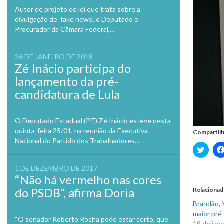
Autor de projeto de lei que trata sobre a
divulgação de ‘fake news’, o Deputado e
Procurador da Câmara Federal,...
26 DE JANEIRO DE 2018
Zé Inácio participa do
lançamento da pré-
candidatura de Lula
O Deputado Estadual (PT) Zé Inácio esteve nesta
quinta-feira 25/01, na reunião da Executiva
Compartilh
Nacional do Partido dos Trabalhadores...
Clique
para
compa
no
1 DE DEZEMBRO DE 2017
Twitte
“Não há vermelho nas cores
em
nova
do PSDB”, afirma Doria
Relaciona
janela
Brandão, Y
maior pré-
“O senador Roberto Rocha pode estar certo, que
19 de jan