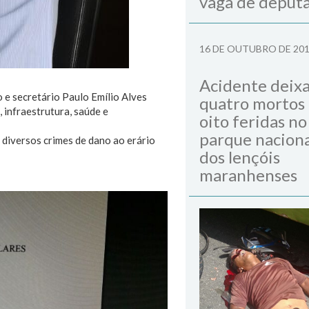
vaga de deput
16 DE OUTUBRO DE 20
Acidente deix
o e secretário Paulo Emílio Alves
quatro mortos
, infraestrutura, saúde e
oito feridas no
parque naciona
diversos crimes de dano ao erário
dos lençóis
maranhenses