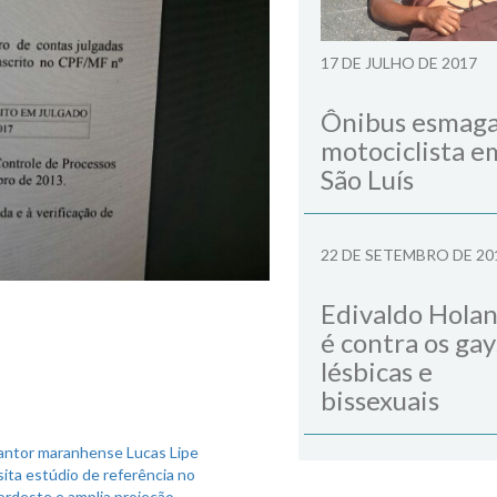
17 DE JULHO DE 2017
Ônibus esmag
motociclista e
São Luís
22 DE SETEMBRO DE 20
Edivaldo Hola
é contra os gay
lésbicas e
bissexuais
antor maranhense Lucas Lipe
sita estúdio de referência no
ordeste e amplia projeção