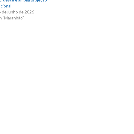
cional
4 de junho de 2026
m "Maranhão"
Next Post