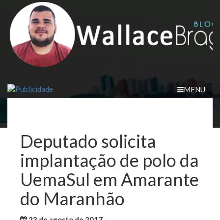
Skip
to
content
MENU
Deputado solicita
implantação de polo da
UemaSul em Amarante
do Maranhão
23 de agosto de 2017
WallaceB
Cidades