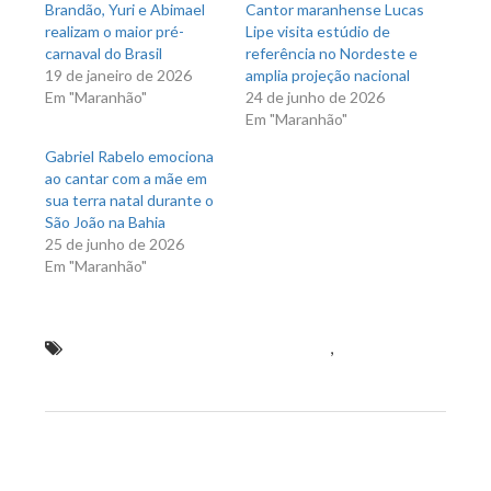
Brandão, Yuri e Abimael
Cantor maranhense Lucas
realizam o maior pré-
Lipe visita estúdio de
carnaval do Brasil
referência no Nordeste e
19 de janeiro de 2026
amplia projeção nacional
Em "Maranhão"
24 de junho de 2026
Em "Maranhão"
Gabriel Rabelo emociona
ao cantar com a mãe em
sua terra natal durante o
São João na Bahia
25 de junho de 2026
Em "Maranhão"
deputado estadual Léo Cunha (PSC)
,
Deputado
solicita implantação de polo da UemaSul em Amarante
do Maranhão
Previous Post
Next Post