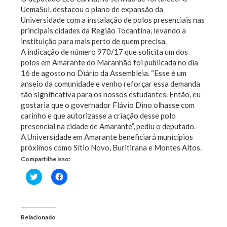
UemaSul, destacou o plano de expansão da
Universidade com a instalação de polos presenciais nas
principais cidades da Região Tocantina, levando a
instituição para mais perto de quem precisa.
A indicação de número 970/17 que solicita um dos
polos em Amarante do Maranhão foi publicada no dia
16 de agosto no Diário da Assembleia. “Esse é um
anseio da comunidade e venho reforçar essa demanda
tão significativa para os nossos estudantes. Então, eu
gostaria que o governador Flávio Dino olhasse com
carinho e que autorizasse a criação desse polo
presencial na cidade de Amarante”, pediu o deputado.
A Universidade em Amarante beneficiará municípios
próximos como Sítio Novo, Buritirana e Montes Altos.
Compartilhe isso:
Clique
Clique
para
para
compartilhar
compartilhar
no
no
Twitter(abre
Facebook(abre
em
em
nova
nova
Relacionado
janela)
janela)