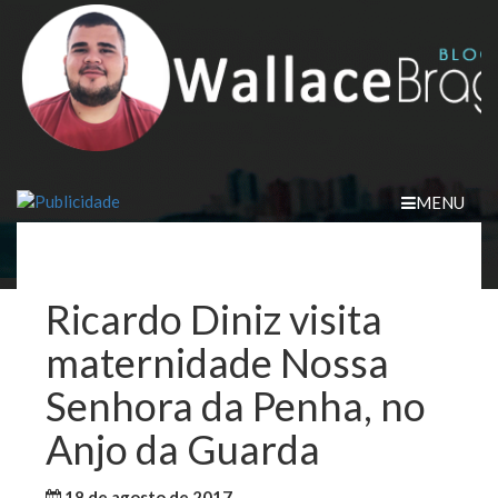
Skip
to
content
MENU
Ricardo Diniz visita
maternidade Nossa
Senhora da Penha, no
Anjo da Guarda
18 de agosto de 2017
WallaceB
Política