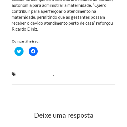
autonomia para administrar a maternidade. “Quero
contribuir para aperfeiçoar o atendimento na
maternidade, permitindo que as gestantes possam
receber o devido atendimento perto de casa”, reforçou
Ricardo Diniz.
Compartilhe isso:
Clique
Clique
para
para
compartilhar
compartilhar
no
no
Twitter(abre
Facebook(abre
em
em
nova
nova
no Anjo da Guarda
,
Ricardo Diniz visita
janela)
janela)
maternidade Nossa Senhora da Penha
Previous Post
Next Post
Deixe uma resposta