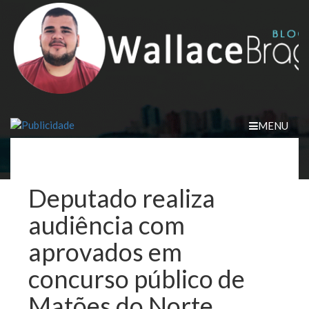
Skip
to
content
MENU
Deputado realiza
audiência com
aprovados em
concurso público de
Matões do Norte