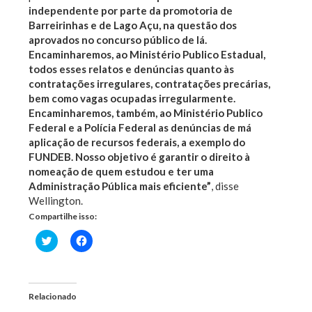
independente por parte da promotoria de
Barreirinhas e de Lago Açu, na questão dos
aprovados no concurso público de lá.
Encaminharemos, ao Ministério Publico Estadual,
todos esses relatos e denúncias quanto às
contratações irregulares, contratações precárias,
bem como vagas ocupadas irregularmente.
Encaminharemos, também, ao Ministério Publico
Federal e a Polícia Federal as denúncias de má
aplicação de recursos federais, a exemplo do
FUNDEB. Nosso objetivo é garantir o direito à
nomeação de quem estudou e ter uma
Administração Pública mais eficiente”
, disse
Wellington.
Compartilhe isso:
Clique
Clique
para
para
compartilhar
compartilhar
no
no
Twitter(abre
Facebook(abre
em
em
nova
nova
Relacionado
janela)
janela)