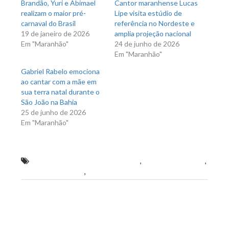
Brandão, Yuri e Abimael
Cantor maranhense Lucas
realizam o maior pré-
Lipe visita estúdio de
carnaval do Brasil
referência no Nordeste e
19 de janeiro de 2026
amplia projeção nacional
Em "Maranhão"
24 de junho de 2026
Em "Maranhão"
Gabriel Rabelo emociona
ao cantar com a mãe em
sua terra natal durante o
São João na Bahia
25 de junho de 2026
Em "Maranhão"
aprovados em concurso público
,
audiência pública
,
Matões do Norte
,
Wellington do Curso
Previous Post
Next Post