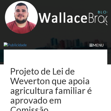
Skip
to
content
MENU
Projeto de Lei de
Weverton que apoia
agricultura familiar é
aprovado em
Comissão