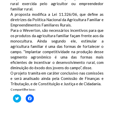
rural exercida pelo agricultor ou empreendedor
familiar rural.
A proposta modifica a Lei 11.326/06, que define as
diretrizes da Política Nacional da Agricultura Familiar e
Empreendimentos Familiares Rurais.
Para o Weverton, são necessários incentivos para que
os produtos da agricultura familiar façam frente aos da
monocultura. Ainda segundo ele, estimular a
agricultura familiar é uma das formas de fortalecer o
campo. “Implantar competitividade na produção desse
segmento agronômico é uma das formas mais
eficientes de incentivar o desenvolvimento rural, com
diminuição do êxodo dos jovens do campo”, disse.
O projeto tramita em caráter conclusivo nas comissões
e será analisado ainda pela Comissão de Finanças e
Tributação, e de Constituição e Justiça e de Cidadania.
Compartilhe isso:
Clique
Clique
para
para
compartilhar
compartilhar
no
no
Twitter(abre
Facebook(abre