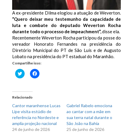
A ex-presidente Dilma elogiou a atuação de Weverton.
“Quero deixar meu testemunho da capacidade de
luta e combate do deputado Weverton Rocha
durante todo o processo de impeachment”,
disse ela.
Recentemente Weverton Rocha participou da posse do
vereador Honorato Fernandes na presidência do
Diretório Municipal do PT de São Luís e de Augusto
Lobato na presidência do PT estadual do Maranhão.
Compartilhe isso:
Clique
Clique
para
para
compartilhar
compartilhar
no
no
Twitter(abre
Facebook(abre
em
em
nova
nova
Relacionado
janela)
janela)
Cantor maranhense Lucas
Gabriel Rabelo emociona
Lipe visita estúdio de
ao cantar com a mãe em
referência no Nordeste e
sua terra natal durante o
amplia projeção nacional
São João na Bahia
24 de junho de 2026
25 de junho de 2026