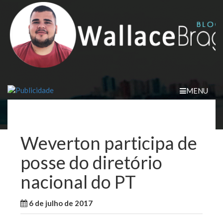
Skip
to
content
MENU
Weverton participa de
posse do diretório
nacional do PT
6 de julho de 2017
WallaceB
Notícias