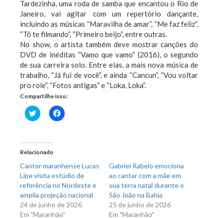
Tardezinha, uma roda de samba que encantou o Rio de
Janeiro, vai agitar com um repertório dançante,
incluindo as músicas “Maravilha de amar”, “Me faz feliz”,
“Tô te filmando”, “Primeiro beijo”, entre outras.
No show, o artista também deve mostrar canções do
DVD de inéditas “Vamo que vamo” (2016), o segundo
de sua carreira solo. Entre elas, a mais nova música de
trabalho, “Já fui de você”, e ainda “Cancun”, “Vou voltar
pro role”, “Fotos antigas” e “Loka, Loka”.
Compartilhe isso:
Clique
Clique
para
para
compartilhar
compartilhar
no
no
Twitter(abre
Facebook(abre
em
em
nova
nova
Relacionado
janela)
janela)
Cantor maranhense Lucas
Gabriel Rabelo emociona
Lipe visita estúdio de
ao cantar com a mãe em
referência no Nordeste e
sua terra natal durante o
amplia projeção nacional
São João na Bahia
24 de junho de 2026
25 de junho de 2026
Em "Maranhão"
Em "Maranhão"