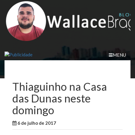
Skip
to
content
MENU
Thiaguinho na Casa
das Dunas neste
domingo
6 de julho de 2017
WallaceB
Notícias