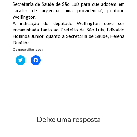
Secretaria de Saúde de São Luís para que adotem, em
caráter de urgência, uma providência”, pontuou
Wellington.
A indicação do deputado Wellington deve ser
encaminhada tanto ao Prefeito de São Luís, Edivaldo
Holanda Júnior, quanto à Secretária de Saúde, Helena
Duailibe.
Compartilhe isso:
Clique
Clique
para
para
compartilhar
compartilhar
no
no
Twitter(abre
Facebook(abre
em
em
nova
nova
janela)
janela)
Previous Post
Next Post
Deixe uma resposta