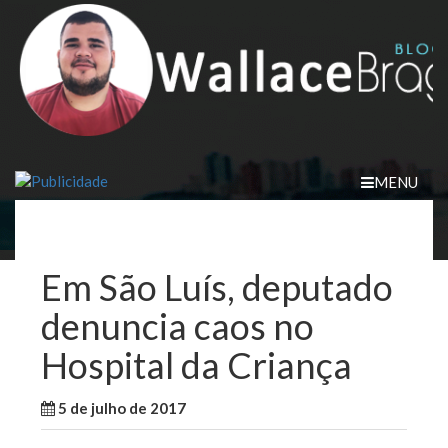
Skip
to
content
MENU
Em São Luís, deputado
denuncia caos no
Hospital da Criança
5 de julho de 2017
WallaceB
Notícias