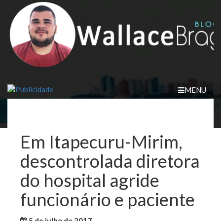
Skip
to
content
MENU
Em Itapecuru-Mirim,
descontrolada diretora
do hospital agride
funcionário e paciente
5 de julho de 2017
WallaceB
Notícias