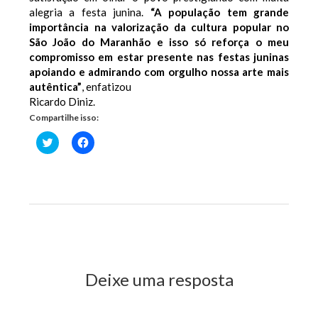
alegria a festa junina.
“A população tem grande
importância na valorização da cultura popular no
São João do Maranhão e isso só reforça o meu
compromisso em estar presente nas festas juninas
apoiando e admirando com orgulho nossa arte mais
autêntica”
, enfatizou
Ricardo Diniz.
Compartilhe isso:
Clique
Clique
para
para
compartilhar
compartilhar
no
no
Twitter(abre
Facebook(abre
em
em
nova
nova
janela)
janela)
Previous Post
Next Post
Deixe uma resposta