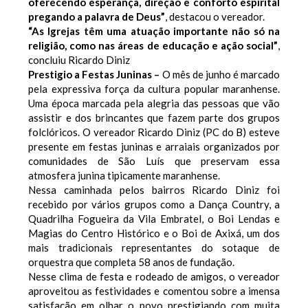
oferecendo esperança, direção e conforto espirital
pregando a palavra de Deus”
, destacou o
vereador.
“As Igrejas têm uma atuação importante não só na
religião, como nas áreas de educação e ação social”
,
concluiu Ricardo Diniz
Prestigio a Festas Juninas –
O mês de junho é marcado
pela expressiva força da cultura popular maranhense.
Uma época marcada pela alegria das pessoas que vão
assistir e dos brincantes que fazem parte dos grupos
folclóricos.
O vereador Ricardo Diniz (PC do B) esteve
presente em festas juninas e arraiais organizados por
comunidades de São Luís que preservam essa
atmosfera junina tipicamente maranhense.
Nessa caminhada pelos bairros Ricardo Diniz foi
recebido por vários grupos como a Dança Country, a
Quadrilha Fogueira da Vila Embratel, o Boi Lendas e
Magias do Centro Histórico e o Boi de Axixá, um dos
mais tradicionais representantes do sotaque de
orquestra que completa 58 anos de fundação.
Nesse clima de festa e rodeado de amigos, o vereador
aproveitou as festividades e comentou sobre a imensa
satisfação em olhar o povo prestigiando com muita