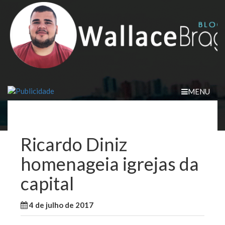
Skip
to
content
MENU
Ricardo Diniz
homenageia igrejas da
capital
4 de julho de 2017
WallaceB
Notícias