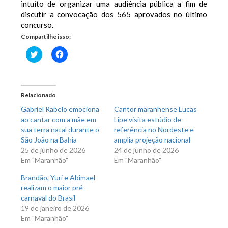
intuito de organizar uma audiência pública a fim de
discutir a convocação dos 565 aprovados no último
concurso.
Compartilhe isso:
Clique
Clique
para
para
compartilhar
compartilhar
no
no
Twitter(abre
Facebook(abre
em
em
nova
nova
Relacionado
janela)
janela)
Gabriel Rabelo emociona
Cantor maranhense Lucas
ao cantar com a mãe em
Lipe visita estúdio de
sua terra natal durante o
referência no Nordeste e
São João na Bahia
amplia projeção nacional
25 de junho de 2026
24 de junho de 2026
Em "Maranhão"
Em "Maranhão"
Brandão, Yuri e Abimael
realizam o maior pré-
carnaval do Brasil
19 de janeiro de 2026
Em "Maranhão"