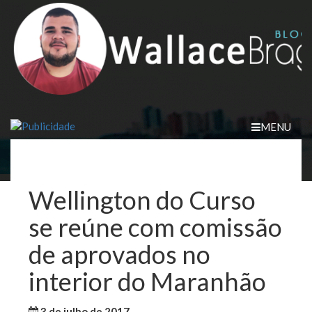
Skip
to
content
MENU
Wellington do Curso
se reúne com comissão
de aprovados no
interior do Maranhão
3 de julho de 2017
WallaceB
Notícias