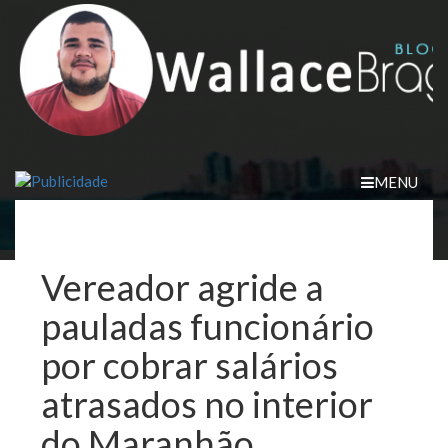
Skip
to
content
MENU
Vereador agride a
pauladas funcionário
por cobrar salários
atrasados no interior
do Maranhão