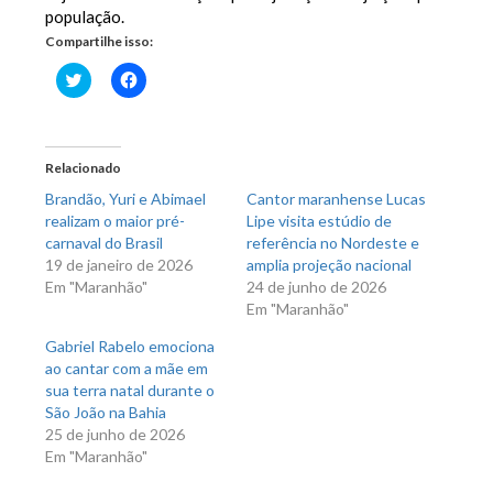
população.
Compartilhe isso:
Clique
Clique
para
para
compartilhar
compartilhar
no
no
Twitter(abre
Facebook(abre
em
em
nova
nova
Relacionado
janela)
janela)
Brandão, Yuri e Abimael
Cantor maranhense Lucas
realizam o maior pré-
Lipe visita estúdio de
carnaval do Brasil
referência no Nordeste e
19 de janeiro de 2026
amplia projeção nacional
Em "Maranhão"
24 de junho de 2026
Em "Maranhão"
Gabriel Rabelo emociona
ao cantar com a mãe em
sua terra natal durante o
São João na Bahia
25 de junho de 2026
Em "Maranhão"