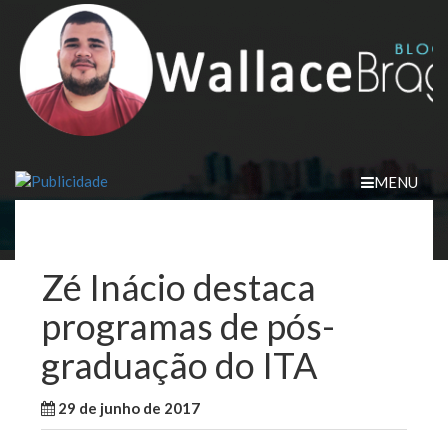
Skip
to
content
MENU
Zé Inácio destaca
programas de pós-
graduação do ITA
29 de junho de 2017
WallaceB
Notícias