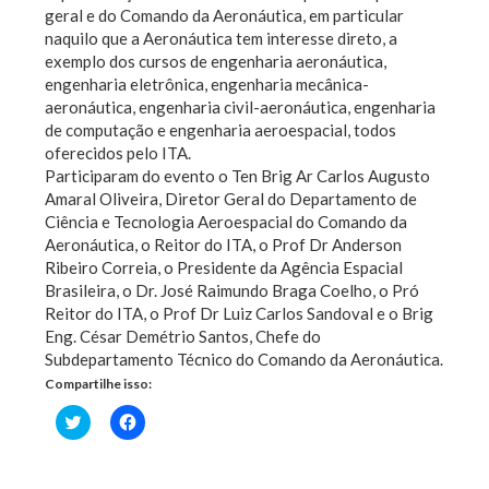
geral e do Comando da Aeronáutica, em particular
naquilo que a Aeronáutica tem interesse direto, a
exemplo dos cursos de engenharia aeronáutica,
engenharia eletrônica, engenharia mecânica-
aeronáutica, engenharia civil-aeronáutica, engenharia
de computação e engenharia aeroespacial, todos
oferecidos pelo ITA.
Participaram do evento o Ten Brig Ar Carlos Augusto
Amaral Oliveira, Diretor Geral do Departamento de
Ciência e Tecnologia Aeroespacial do Comando da
Aeronáutica, o Reitor do ITA, o Prof Dr Anderson
Ribeiro Correia, o Presidente da Agência Espacial
Brasileira, o Dr. José Raimundo Braga Coelho, o Pró
Reitor do ITA, o Prof Dr Luiz Carlos Sandoval e o Brig
Eng. César Demétrio Santos, Chefe do
Subdepartamento Técnico do Comando da Aeronáutica.
Compartilhe isso:
Clique
Clique
para
para
compartilhar
compartilhar
no
no
Twitter(abre
Facebook(abre