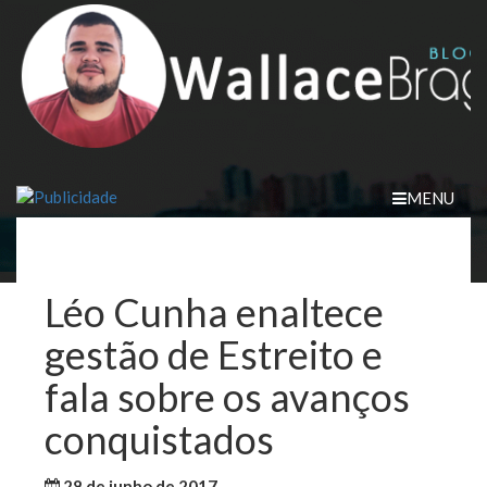
Skip
to
content
MENU
Léo Cunha enaltece
gestão de Estreito e
fala sobre os avanços
conquistados
28 de junho de 2017
WallaceB
Notícias