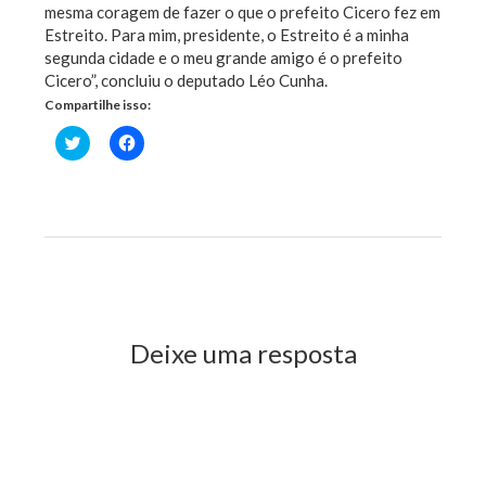
mesma coragem de fazer o que o prefeito Cicero fez em
Estreito. Para mim, presidente, o Estreito é a minha
segunda cidade e o meu grande amigo é o prefeito
Cicero”, concluiu o deputado Léo Cunha.
Compartilhe isso:
Clique
Clique
para
para
compartilhar
compartilhar
no
no
Twitter(abre
Facebook(abre
em
em
nova
nova
janela)
janela)
Previous Post
Next Post
Deixe uma resposta