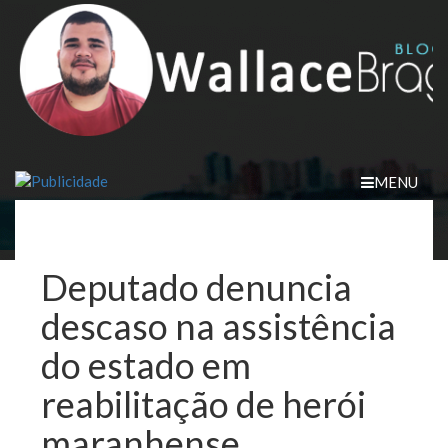
Skip
to
content
MENU
Deputado denuncia
descaso na assistência
do estado em
reabilitação de herói
maranhense