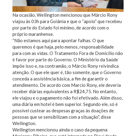
Na ocasião, Wellington mencionou que Márcio Rony
viajou às 03h para Goiânia e que o “apoio” que recebeu
por parte do Estado foi mínimo, de acordo com o
próprio maranhense.
“Não estamos aqui para apontar falhas. O que
queremos é que haja, pelo menos, responsabilidade
para com as vidas. O Tratamento Fora de Domicílio não
é favor por parte do Governo. O Ministério da Saúde
impõe isso e, na contramão, o Márcio Rony reivindica
atenção. O que ele quer é, tão somente, que o Governo
conceda a assistência básica, a fim de garantir o
atendimento. De acordo com Marcio Rony, ele deveria
receber diárias equivalentes a R$24,75. No entanto,
ele viajou e o pagamento não foi efetivado. Além disso,
uma diária em hotel é bem superior. Segundo ele, só é
possível custear as despesas graças às doações de
pessoas que se sensibilizam com a situação”, disse
Wellington.
Wellington mencionou ainda o caso da pequena
Marianny Ribeiro, que está internada no Piauí desde