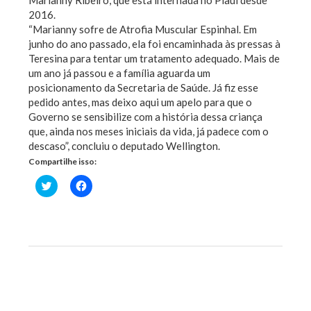
2016.
“Marianny sofre de Atrofia Muscular Espinhal. Em
junho do ano passado, ela foi encaminhada às pressas à
Teresina para tentar um tratamento adequado. Mais de
um ano já passou e a família aguarda um
posicionamento da Secretaria de Saúde. Já fiz esse
pedido antes, mas deixo aqui um apelo para que o
Governo se sensibilize com a história dessa criança
que, ainda nos meses iniciais da vida, já padece com o
descaso”, concluiu o deputado Wellington.
Compartilhe isso:
Clique
Clique
para
para
compartilhar
compartilhar
no
no
Twitter(abre
Facebook(abre
em
em
nova
nova
janela)
janela)
Previous Post
Next Post