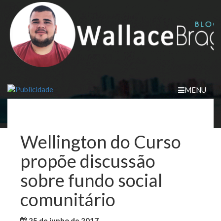
Skip
to
content
MENU
Wellington do Curso
propõe discussão
sobre fundo social
comunitário
25 de junho de 2017
WallaceB
Notícias