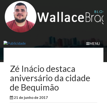
Skip
to
content
MENU
Zé Inácio destaca
aniversário da cidade
de Bequimão
21 de junho de 2017
WallaceB
Notícias