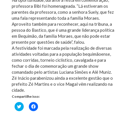
Na oportunidade, durante a festa em comemoração,
professora Bibi foi homenageada. “Lá estiveram os
parentes da professora, como a senhora Suely, que fez
uma fala representando toda a família Moraes.
Aproveito também para reconhecer, aqui na tribuna, a
pessoa do Bastico, que é uma grande liderança política
em Bequimão, da família Moraes, que não pode estar
presente por questões de saúde”, falou.
A festividade foi marcada pela realização de diversas
atividades voltadas para a população bequimãoense,
como corridas, torneio ciclístico, cavalgada e para
fechar o dia de comemoração um grande show
comandado pelo artistas Luciana Simões e Alê Muniz.
Zé Inácio parabenizou ainda a excelente gestão que o
prefeito Zé Martins e o vice Magal vêm realizando na
cidade.
Compartilhe isso:
Clique
Clique
para
para
compartilhar
compartilhar
no
no
Twitter(abre
Facebook(abre
em
em