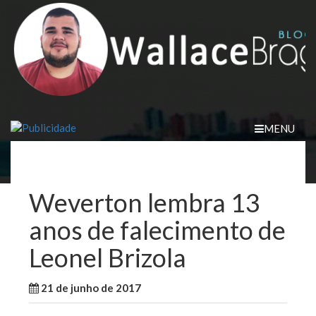
Skip
to
content
MENU
Weverton lembra 13
anos de falecimento de
Leonel Brizola
21 de junho de 2017
WallaceB
Notícias