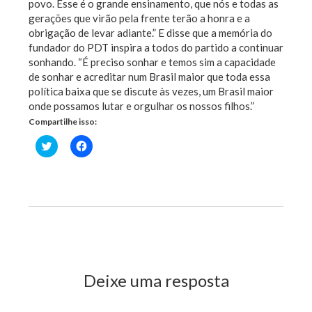
povo. Esse é o grande ensinamento, que nós e todas as
gerações que virão pela frente terão a honra e a
obrigação de levar adiante.” E disse que a memória do
fundador do PDT inspira a todos do partido a continuar
sonhando. “É preciso sonhar e temos sim a capacidade
de sonhar e acreditar num Brasil maior que toda essa
política baixa que se discute às vezes, um Brasil maior
onde possamos lutar e orgulhar os nossos filhos.”
Compartilhe isso:
Clique
Clique
para
para
compartilhar
compartilhar
no
no
Twitter(abre
Facebook(abre
em
em
nova
nova
janela)
janela)
Previous Post
Next Post
Deixe uma resposta