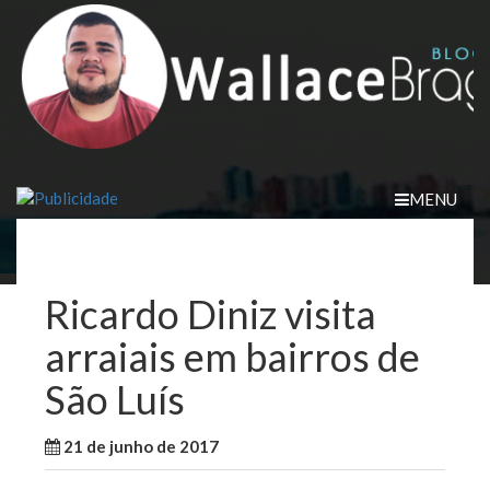
Skip
to
content
MENU
Ricardo Diniz visita
arraiais em bairros de
São Luís
21 de junho de 2017
WallaceB
Notícias