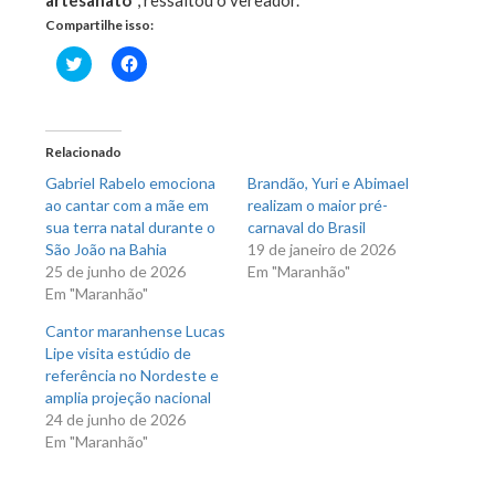
artesanato”
, ressaltou o vereador.
Compartilhe isso:
Clique
Clique
para
para
compartilhar
compartilhar
no
no
Twitter(abre
Facebook(abre
em
em
nova
nova
Relacionado
janela)
janela)
Gabriel Rabelo emociona
Brandão, Yuri e Abimael
ao cantar com a mãe em
realizam o maior pré-
sua terra natal durante o
carnaval do Brasil
São João na Bahia
19 de janeiro de 2026
25 de junho de 2026
Em "Maranhão"
Em "Maranhão"
Cantor maranhense Lucas
Lipe visita estúdio de
referência no Nordeste e
amplia projeção nacional
24 de junho de 2026
Em "Maranhão"