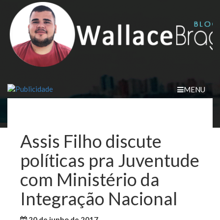
Skip
to
content
MENU
Assis Filho discute
políticas pra Juventude
com Ministério da
Integração Nacional
20 de junho de 2017
WallaceB
Notícias