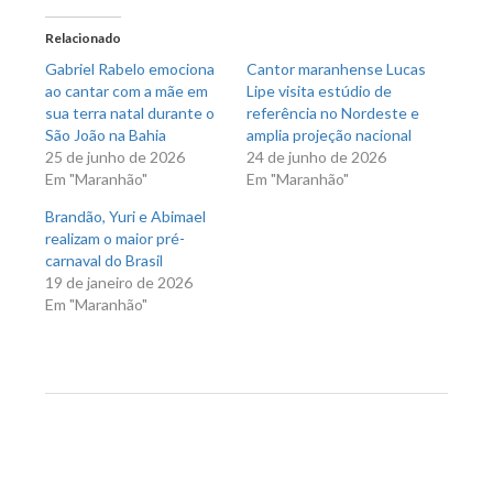
Twitter(abre
Facebook(abre
em
em
nova
nova
Relacionado
janela)
janela)
Gabriel Rabelo emociona
Cantor maranhense Lucas
ao cantar com a mãe em
Lipe visita estúdio de
sua terra natal durante o
referência no Nordeste e
São João na Bahia
amplia projeção nacional
25 de junho de 2026
24 de junho de 2026
Em "Maranhão"
Em "Maranhão"
Brandão, Yuri e Abimael
realizam o maior pré-
carnaval do Brasil
19 de janeiro de 2026
Em "Maranhão"
Previous Post
Next Post