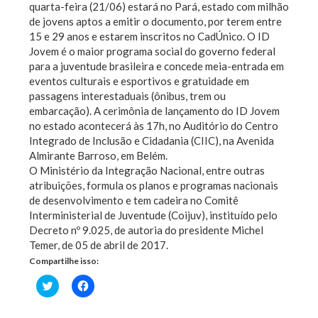
quarta-feira (21/06) estará no Pará, estado com milhão
de jovens aptos a emitir o documento, por terem entre
15 e 29 anos e estarem inscritos no CadÚnico. O ID
Jovem é o maior programa social do governo federal
para a juventude brasileira e concede meia-entrada em
eventos culturais e esportivos e gratuidade em
passagens interestaduais (ônibus, trem ou
embarcação). A cerimônia de lançamento do ID Jovem
no estado acontecerá às 17h, no Auditório do Centro
Integrado de Inclusão e Cidadania (CIIC), na Avenida
Almirante Barroso, em Belém.
O Ministério da Integração Nacional, entre outras
atribuições, formula os planos e programas nacionais
de desenvolvimento e tem cadeira no Comitê
Interministerial de Juventude (Coijuv), instituído pelo
Decreto nº 9.025, de autoria do presidente Michel
Temer, de 05 de abril de 2017.
Compartilhe isso:
Clique
Clique
para
para
compartilhar
compartilhar
no
no