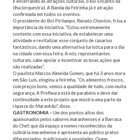
e encerrando as atrações culturais, o boi Encanto da
Ilha (orquestra). A Banda da Feirinha já é atração
confirmada em todos os eventos.
O presidente do Boi Pirilampo, Renato Dionísio, frisa a
importância da iniciativa. “Estou extremamente
contente com essa iniciativa, de estabelecer uma
atividade e revitalizar esse conjunto de casarios
fantásticos, dando uma alternativa turística para o dia
na cidade com essa feira. A nós, representantes
culturais, cabe apoiar e incentivar as boas ações que
são realizadas”.
O paulista Marcos Almeida Gomes, que há 3 anos mora
em São Luís, elogiou a feirinha. “Os alimentos frescos,
com preços bons, vemos a qualidade de tudo, com muita
segurança. A Prefieura está de parabéns e deve dar
continuidade a este projeto que mostra uma parte da
riqueza do Maranhão”, disse.
GASTRONOMIA –
Um dos pontos altos dos
apaixonados pelos sabores maranhenses é a Barraca
do Chef, que dá espaço a nomes reconhecidos da
culinária maranhense e apresenta ao público pratos
diferenciados, tradicionais e novidades. Quem