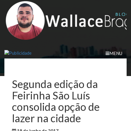
Skip
to
content
MENU
Segunda edição da
Feirinha São Luís
consolida opção de
lazer na cidade
19 de junho de 2017
WallaceB
Notícias