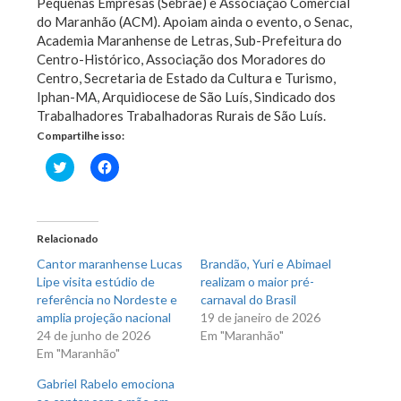
Pequenas Empresas (Sebrae) e Associação Comercial
do Maranhão (ACM). Apoiam ainda o evento, o Senac,
Academia Maranhense de Letras, Sub-Prefeitura do
Centro-Histórico, Associação dos Moradores do
Centro, Secretaria de Estado da Cultura e Turismo,
Iphan-MA, Arquidiocese de São Luís, Sindicado dos
Trabalhadores Trabalhadoras Rurais de São Luís.
Compartilhe isso:
Clique
Clique
para
para
compartilhar
compartilhar
no
no
Twitter(abre
Facebook(abre
em
em
nova
nova
Relacionado
janela)
janela)
Cantor maranhense Lucas
Brandão, Yuri e Abimael
Lipe visita estúdio de
realizam o maior pré-
referência no Nordeste e
carnaval do Brasil
amplia projeção nacional
19 de janeiro de 2026
24 de junho de 2026
Em "Maranhão"
Em "Maranhão"
Gabriel Rabelo emociona