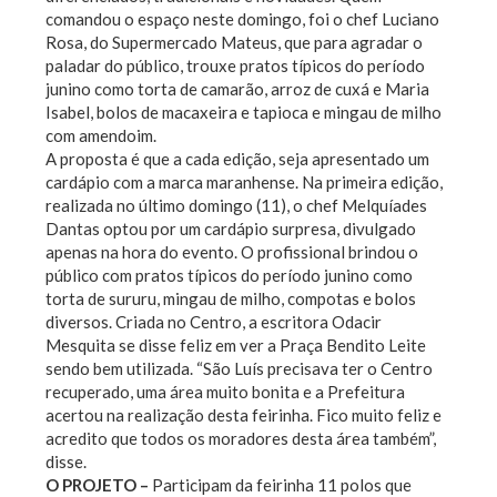
comandou o espaço neste domingo, foi o chef Luciano
Rosa, do Supermercado Mateus, que para agradar o
paladar do público, trouxe pratos típicos do período
junino como torta de camarão, arroz de cuxá e Maria
Isabel, bolos de macaxeira e tapioca e mingau de milho
com amendoim.
A proposta é que a cada edição, seja apresentado um
cardápio com a marca maranhense. Na primeira edição,
realizada no último domingo (11), o chef Melquíades
Dantas optou por um cardápio surpresa, divulgado
apenas na hora do evento. O profissional brindou o
público com pratos típicos do período junino como
torta de sururu, mingau de milho, compotas e bolos
diversos. Criada no Centro, a escritora Odacir
Mesquita se disse feliz em ver a Praça Bendito Leite
sendo bem utilizada. “São Luís precisava ter o Centro
recuperado, uma área muito bonita e a Prefeitura
acertou na realização desta feirinha. Fico muito feliz e
acredito que todos os moradores desta área também”,
disse.
O PROJETO –
Participam da feirinha 11 polos que