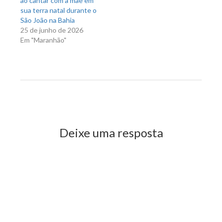
ao cantar com a mãe em
sua terra natal durante o
São João na Bahia
25 de junho de 2026
Em "Maranhão"
Previous Post
Next Post
Deixe uma resposta