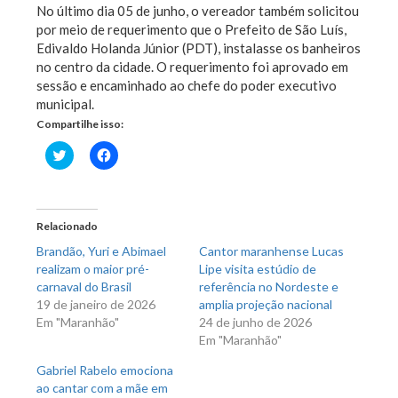
No último dia 05 de junho, o vereador também solicitou
por meio de requerimento que o Prefeito de São Luís,
Edivaldo Holanda Júnior (PDT), instalasse os banheiros
no centro da cidade. O requerimento foi aprovado em
sessão e encaminhado ao chefe do poder executivo
municipal.
Compartilhe isso:
Clique
Clique
para
para
compartilhar
compartilhar
no
no
Twitter(abre
Facebook(abre
em
em
nova
nova
Relacionado
janela)
janela)
Brandão, Yuri e Abimael
Cantor maranhense Lucas
realizam o maior pré-
Lipe visita estúdio de
carnaval do Brasil
referência no Nordeste e
19 de janeiro de 2026
amplia projeção nacional
Em "Maranhão"
24 de junho de 2026
Em "Maranhão"
Gabriel Rabelo emociona
ao cantar com a mãe em