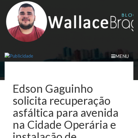
Skip
to
content
MENU
Edson Gaguinho
solicita recuperação
asfáltica para avenida
na Cidade Operária e
instalação de