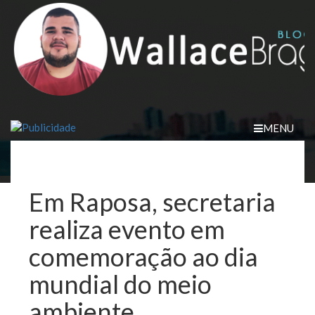
Skip
to
content
MENU
Em Raposa, secretaria
realiza evento em
comemoração ao dia
mundial do meio
ambiente