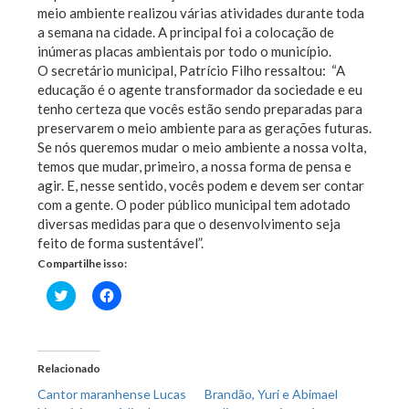
meio ambiente realizou várias atividades durante toda
a semana na cidade. A principal foi a colocação de
inúmeras placas ambientais por todo o município.
O secretário municipal, Patrício Filho ressaltou: “A
educação é o agente transformador da sociedade e eu
tenho certeza que vocês estão sendo preparadas para
preservarem o meio ambiente para as gerações futuras.
Se nós queremos mudar o meio ambiente a nossa volta,
temos que mudar, primeiro, a nossa forma de pensa e
agir. E, nesse sentido, vocês podem e devem ser contar
com a gente. O poder público municipal tem adotado
diversas medidas para que o desenvolvimento seja
feito de forma sustentável”.
Compartilhe isso:
Clique
Clique
para
para
compartilhar
compartilhar
no
no
Twitter(abre
Facebook(abre
em
em
nova
nova
Relacionado
janela)
janela)
Cantor maranhense Lucas
Brandão, Yuri e Abimael