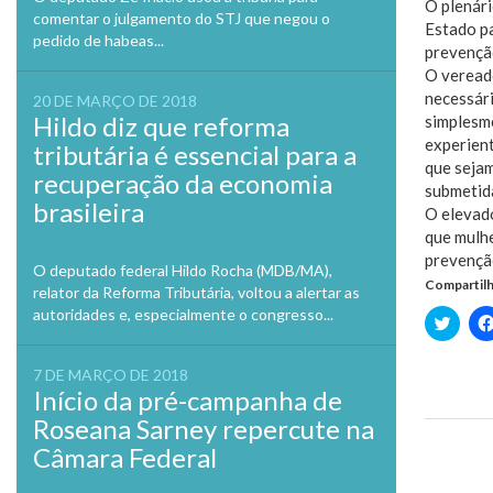
O plenár
comentar o julgamento do STJ que negou o
Estado p
pedido de habeas...
prevençã
O veread
necessári
20 DE MARÇO DE 2018
Hildo diz que reforma
simplesme
experient
tributária é essencial para a
que sejam
recuperação da economia
submetida
brasileira
O elevado
que mulhe
prevençã
O deputado federal Hildo Rocha (MDB/MA),
Compartilh
relator da Reforma Tributária, voltou a alertar as
autoridades e, especialmente o congresso...
Clique
para
compa
no
7 DE MARÇO DE 2018
Twitte
em
Início da pré-campanha de
nova
janela
Roseana Sarney repercute na
Câmara Federal
Previo