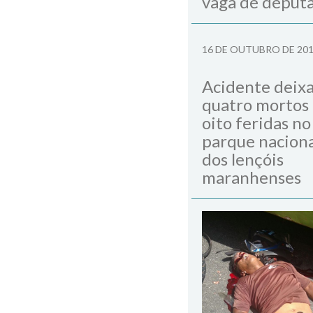
vaga de deput
16 DE OUTUBRO DE 20
Acidente deix
quatro mortos
oito feridas no
parque naciona
dos lençóis
maranhenses