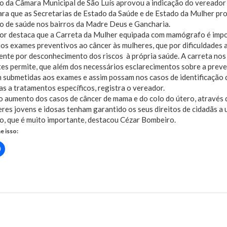
io da Câmara Municipal de São Luís aprovou a indicação do veread
ara que as Secretarias de Estado da Saúde e de Estado da Mulher p
o de saúde nos bairros da Madre Deus e Gancharia.
or destaca que a Carreta da Mulher equipada com mamógrafo é impor
os exames preventivos ao câncer às mulheres, que por dificuldades 
nte por desconhecimento dos riscos à própria saúde. A carreta nos 
es permite, que além dos necessários esclarecimentos sobre a prev
 submetidas aos exames e assim possam nos casos de identificação 
s a tratamentos específicos, registra o vereador.
 aumento dos casos de câncer de mama e do colo do útero, através 
res jovens e idosas tenham garantido os seus direitos de cidadãs a
o, que é muito importante, destacou Cézar Bombeiro.
e isso:
Clique
para
rtilhar
compartilhar
no
r(abre
Facebook(abre
em
nova
)
janela)
us Post