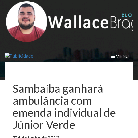
Skip
to
content
MENU
Sambaíba ganhará
ambulância com
emenda individual de
Júnior Verde
6 de junho de 2017
WallaceB
Notícias