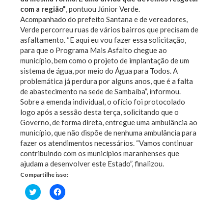
com a região”
, pontuou Júnior Verde.
Acompanhado do prefeito Santana e de vereadores,
Verde percorreu ruas de vários bairros que precisam de
asfaltamento. “E aqui eu vou fazer essa solicitação,
para que o Programa Mais Asfalto chegue ao
município, bem como o projeto de implantação de um
sistema de água, por meio do Água para Todos. A
problemática já perdura por alguns anos, que é a falta
de abastecimento na sede de Sambaíba”, informou.
Sobre a emenda individual, o ofício foi protocolado
logo após a sessão desta terça, solicitando que o
Governo, de forma direta, entregue uma ambulância ao
município, que não dispõe de nenhuma ambulância para
fazer os atendimentos necessários. “Vamos continuar
contribuindo com os municípios maranhenses que
ajudam a desenvolver este Estado”, finalizou.
Compartilhe isso:
Clique
Clique
para
para
compartilhar
compartilhar
no
no
Twitter(abre
Facebook(abre