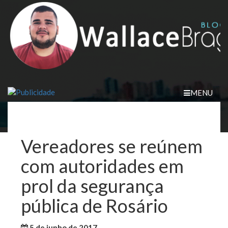
Skip
to
content
MENU
Vereadores se reúnem
com autoridades em
prol da segurança
pública de Rosário
5 de junho de 2017
WallaceB
Notícias