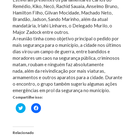
Remédio, Kiko, Necó, Rachid Sauaia, Anselmo Bruno,
Hamilton Filho, Gilvan Mocidade, Machado Neto,
Brandão, Jadson, Sando Marinho, além da atual
mandatária, Irlahi Linhares, o Delegado Murilo, o
Major Zadock entre outros.
A reunião tinha como objetivo principal o pedido por
mais segurança para o município, a cidade nos últimos
dias virou um campo de guerra, entre bandidos e
moradores um caos na segurança pública, criminosos
matam, roubam e ninguém faz absolutamente
nada, além da reivindicação por mais viaturas,
armamentos e outros aparatos para a cidade. Durante
o encontro, o grupo também sugeriu algumas ações
emergências em prol da segurança no município.
Compartilhe isso:
Clique
Clique
para
para
compartilhar
compartilhar
no
no
Twitter(abre
Facebook(abre
em
em
nova
nova
Relacionado
janela)
janela)