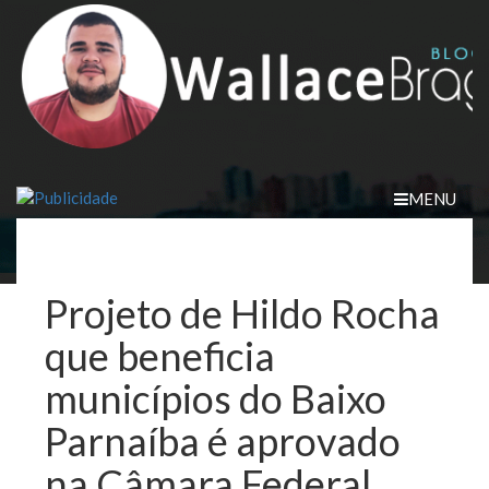
Skip
to
content
MENU
Projeto de Hildo Rocha
que beneficia
municípios do Baixo
Parnaíba é aprovado
na Câmara Federal