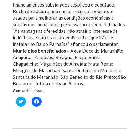
financiamentos subsidiados”, explicou o deputado.
Rocha destacou ainda que os recursos podem ser
usados para melhorar as condições econômicas e
sociais dos municípios que passarão a ser beneficiados.
“As vantagens oferecidas irão atrair o interesse de
indústrias e outros empreendimentos que irão se
instalar no Baixo Parnaíba”, afiançou o parlamentar.
Municípios beneficiados –
Água Doce do Maranhão;
Anapurus; Araioses; Belágua; Brejo; Buriti;
Chapadinha; Magalhães de Almeida; Mata Roma;
Milagres do Maranhão; Santa Quitéria do Maranhão;
Santana do Maranhão; São Benedito do Rio Preto; São
Bernardo, Tutóia e Urbano Santos.
Compartilhe isso:
Clique
Clique
para
para
compartilhar
compartilhar
no
no
Twitter(abre
Facebook(abre
em
em
nova
nova
janela)
janela)
Previous Post
Next Post