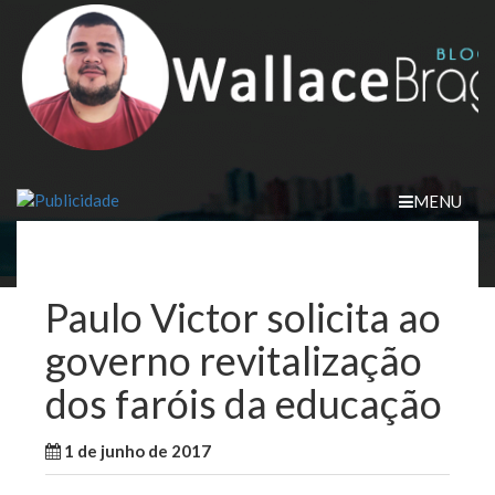
Skip
to
content
MENU
Paulo Victor solicita ao
governo revitalização
dos faróis da educação
1 de junho de 2017
WallaceB
Notícias