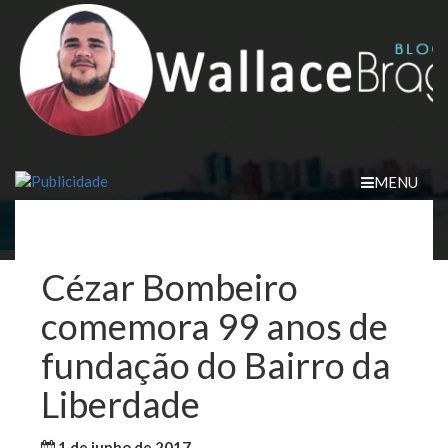
Skip
to
content
MENU
Cézar Bombeiro
comemora 99 anos de
fundação do Bairro da
Liberdade
1 de junho de 2017
WallaceB
Notícias