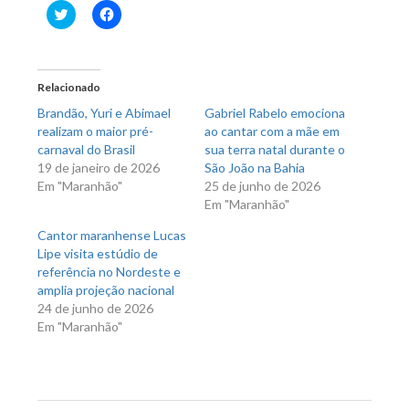
Clique
Clique
para
para
compartilhar
compartilhar
no
no
Twitter(abre
Facebook(abre
em
em
nova
nova
Relacionado
janela)
janela)
Brandão, Yuri e Abimael
Gabriel Rabelo emociona
realizam o maior pré-
ao cantar com a mãe em
carnaval do Brasil
sua terra natal durante o
19 de janeiro de 2026
São João na Bahia
Em "Maranhão"
25 de junho de 2026
Em "Maranhão"
Cantor maranhense Lucas
Lipe visita estúdio de
referência no Nordeste e
amplia projeção nacional
24 de junho de 2026
Em "Maranhão"