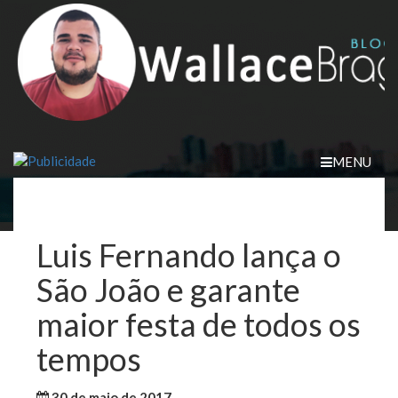
Skip
to
content
MENU
Luis Fernando lança o
São João e garante
maior festa de todos os
tempos
30 de maio de 2017
WallaceB
Notícias