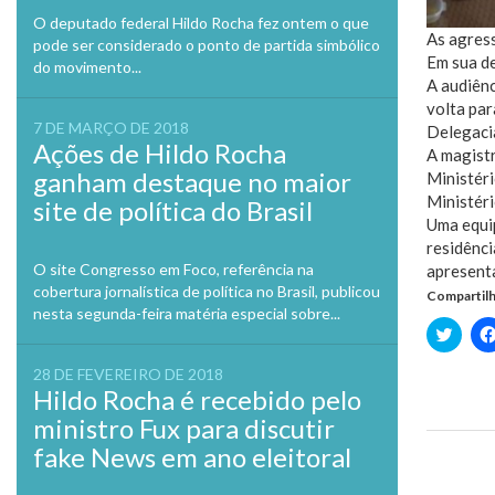
O deputado federal Hildo Rocha fez ontem o que
As agress
pode ser considerado o ponto de partida simbólico
Em sua de
do movimento...
A audiênc
volta par
7 DE MARÇO DE 2018
Delegaci
Ações de Hildo Rocha
A magist
ganham destaque no maior
Ministéri
Ministéri
site de política do Brasil
Uma equip
residênci
O site Congresso em Foco, referência na
apresenta
cobertura jornalística de política no Brasil, publicou
Compartilh
nesta segunda-feira matéria especial sobre...
Clique
para
compa
no
28 DE FEVEREIRO DE 2018
Twitte
Hildo Rocha é recebido pelo
em
nova
ministro Fux para discutir
janela
fake News em ano eleitoral
Previo