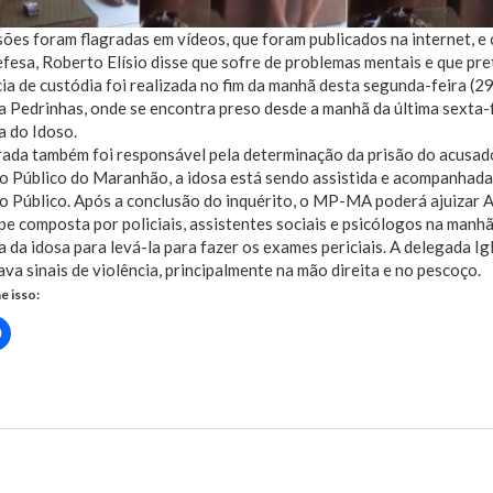
ões foram flagradas em vídeos, que foram publicados na internet, e
fesa, Roberto Elísio disse que sofre de problemas mentais e que pre
ia de custódia foi realizada no fim da manhã desta segunda-feira (29)
a Pedrinhas, onde se encontra preso desde a manhã da última sexta-fei
a do Idoso.
rada também foi responsável pela determinação da prisão do acusa
o Público do Maranhão, a idosa está sendo assistida e acompanhada
o Público. Após a conclusão do inquérito, o MP-MA poderá ajuizar A
e composta por policiais, assistentes sociais e psicólogos na manhã 
a da idosa para levá-la para fazer os exames periciais. A delegada Ig
va sinais de violência, principalmente na mão direita e no pescoço.
e isso:
Clique
para
rtilhar
compartilhar
no
r(abre
Facebook(abre
em
nova
)
janela)
us Post