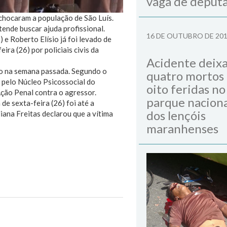
vaga de deput
 chocaram a população de São Luís.
tende buscar ajuda profissional.
16 DE OUTUBRO DE 20
 e Roberto Elísio já foi levado de
ra (26) por policiais civis da
Acidente deix
do na semana passada. Segundo o
quatro mortos
 pelo Núcleo Psicossocial do
oito feridas no
ção Penal contra o agressor.
parque naciona
de sexta-feira (26) foi até a
dos lençóis
liana Freitas declarou que a vítima
maranhenses
Next Post