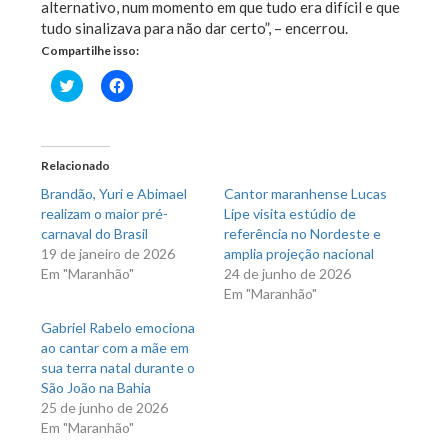
alternativo, num momento em que tudo era difícil e que
tudo sinalizava para não dar certo”, – encerrou.
Compartilhe isso:
Clique
Clique
para
para
compartilhar
compartilhar
no
no
Twitter(abre
Facebook(abre
em
em
nova
nova
Relacionado
janela)
janela)
Brandão, Yuri e Abimael
Cantor maranhense Lucas
realizam o maior pré-
Lipe visita estúdio de
carnaval do Brasil
referência no Nordeste e
19 de janeiro de 2026
amplia projeção nacional
Em "Maranhão"
24 de junho de 2026
Em "Maranhão"
Gabriel Rabelo emociona
ao cantar com a mãe em
sua terra natal durante o
São João na Bahia
25 de junho de 2026
Em "Maranhão"