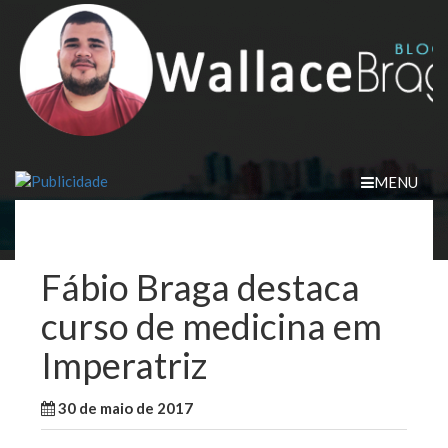
Skip
to
content
MENU
Fábio Braga destaca
curso de medicina em
Imperatriz
30 de maio de 2017
WallaceB
Notícias