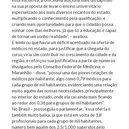
essa iniciativa, a UniCeuma adiciona mais um capítulo
na sua proposta de levar o ensino universitário
especializado aos mais diversos recantos do estado,
multiplicando o conhecimento pela qualificação, e
criando mais oportunidades para que o cidadão possa
sonhar com dias melhores, já que só a educação é capaz
de tornar um sonho realidade”, – avaliou.
E lembrou que havia um déficit acentuado na oferta de
médicos no estado, para justificar que a chegada do
curso viria sim contribuir no crescimento da cidade e da
região, e reforçou sua justificativa a partir de números
divulgados pelo Conselho Federal de Medicina: o
Maranhão – disse, “possui uma das piores relações de
médicos por habitante, algo como 0,79 médicos para
cada grupo de mil habitantes, evidenciando uma relação
muito aquém das nossas necessidades, principalmente
no interior do estado, onde ela cai ainda mais ficando
ao redor dos 0,36 para grupos de mil habitantes”.
No Brasil – prosseguiu o parlamentar, “essa oferta é
também muito baixa, já que está em volta de 1,8
profissionais para cada grupo de mil habitantes,
número bem aquém dos 2,5/1.000 sugeridos pelo