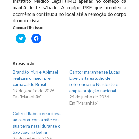
Instituto Médico Legal (IML) apenas no começo da
manhã deste sábado. A equipe PRF que atendeu a
ocorrência continuou no local até a remoção do corpo
do motorista.
Compartilhe isso:
Clique
Clique
para
para
compartilhar
compartilhar
no
no
Twitter(abre
Facebook(abre
em
em
nova
nova
Relacionado
janela)
janela)
Brandão, Yuri e Abimael
Cantor maranhense Lucas
realizam o maior pré-
Lipe visita estúdio de
carnaval do Brasil
referência no Nordeste e
19 de janeiro de 2026
amplia projeção nacional
Em "Maranhão"
24 de junho de 2026
Em "Maranhão"
Gabriel Rabelo emociona
ao cantar com a mãe em
sua terra natal durante o
São João na Bahia
25 de junho de 2026