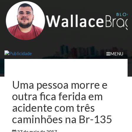
Skip
to
content
MENU
Uma pessoa morre e
outra fica ferida em
acidente com três
caminhões na Br-135
27 de maio de 2017
WallaceB
Notícias