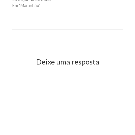
Em "Maranhão"
Previous Post
Next Post
Deixe uma resposta