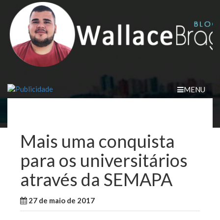
Skip
to
content
MENU
Mais uma conquista
para os universitários
através da SEMAPA
27 de maio de 2017
WallaceB
Notícias