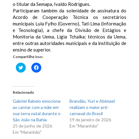
o titular da Semapa, Ivaldo Rodrigues.
Participaram também da solenidade de assinatura do
Acordo de Cooperação Técnica os secretários
municipais Lula Fylho (Governo), Tati Lima (Informação
e Tecnologia), a chefe da Divisão de Estágios e
Monitoria da Uema, Lígia Tchaika; técnicos da Uema,
entre outras autoridades municipais e da instituição de
ensino de superior.
Compartilhe isso:
Clique
Clique
para
para
compartilhar
compartilhar
no
no
Twitter(abre
Facebook(abre
em
em
nova
nova
Relacionado
janela)
janela)
Gabriel Rabelo emociona
Brandão, Yuri e Abimael
ao cantar com a mãe em
realizam o maior pré-
sua terra natal durante o
carnaval do Brasil
São João na Bahia
19 de janeiro de 2026
25 de junho de 2026
Em "Maranhão"
Em "Maranhão"