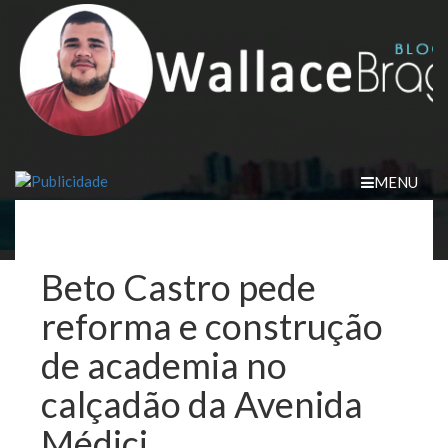
Skip
to
content
MENU
Beto Castro pede
reforma e construção
de academia no
calçadão da Avenida
Médici