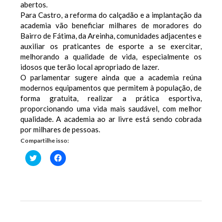
abertos.
Para Castro, a reforma do calçadão e a implantação da
academia vão beneficiar milhares de moradores do
Bairro de Fátima, da Areinha, comunidades adjacentes e
auxiliar os praticantes de esporte a se exercitar,
melhorando a qualidade de vida, especialmente os
idosos que terão local apropriado de lazer.
O parlamentar sugere ainda que a academia reúna
modernos equipamentos que permitem à população, de
forma gratuita, realizar a prática esportiva,
proporcionando uma vida mais saudável, com melhor
qualidade. A academia ao ar livre está sendo cobrada
por milhares de pessoas.
Compartilhe isso:
Clique
Clique
para
para
compartilhar
compartilhar
no
no
Twitter(abre
Facebook(abre
em
em
nova
nova
janela)
janela)
Previous Post
Next Post