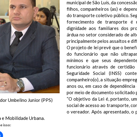
municipal de São Luís, da concessã
filhos, companheiros (as) e depe
do transporte coletivo público. Se
fornecimento de transporte é 
dignidade aos familiares dos pr
árdua no setor considerado de alt
principalmente pelos assaltos e di
O projeto de lei prevê que o benef
do funcionário que não ultrapa
mínimos e que seus dependent
funcionário através de certidão 
Seguridade Social (INSS) cont
companheiro(o), a situação empreg
anos ou, em caso de dependência
por meio de documento solicitado 
“O objetivo da Lei é, portanto, u
dor Umbelino Junior (PPS)
social de acesso ao transporte, co
o vereador. Após apresentado, o 
a e Mobilidade Urbana.
e isso:
Clique