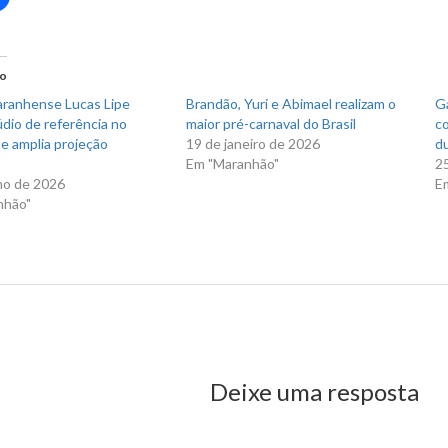
para
rtilhar
compartilhar
no
r(abre
Facebook(abre
em
nova
do
)
janela)
ranhense Lucas Lipe
Brandão, Yuri e Abimael realizam o
Ga
údio de referência no
maior pré-carnaval do Brasil
co
e amplia projeção
19 de janeiro de 2026
du
Em "Maranhão"
2
ho de 2026
E
nhão"
us Post
Deixe uma resposta