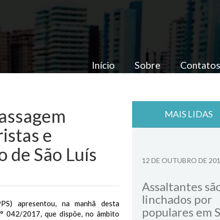
Início
Sobre
Contato
passagem
MAIS LIDAS
istas e
o de São Luís
12 DE OUTUBRO DE 20
Assaltantes sã
linchados por
PPS) apresentou, na manhã desta
populares em 
n° 042/2017, que dispõe, no âmbito