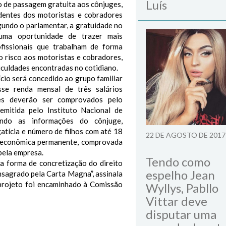
Luís
o de passagem gratuita aos cônjuges,
ndentes dos motoristas e cobradores
gundo o parlamentar, a gratuidade no
uma oportunidade de trazer mais
ofissionais que trabalham de forma
o risco aos motoristas e cobradores,
ficuldades encontradas no cotidiano.
ício será concedido ao grupo familiar
sse renda mensal de três salários
es deverão ser comprovados pelo
emitida pelo Instituto Nacional de
endo as informações do cônjuge,
atícia e número de filhos com até 18
22 DE AGOSTO DE 2017
 econômica permanente, comprovada
pela empresa.
Tendo como
ma forma de concretização do direito
espelho Jean
nsagrado pela Carta Magna”, assinala
projeto foi encaminhado à Comissão
Wyllys, Pabllo
Vittar deve
disputar uma