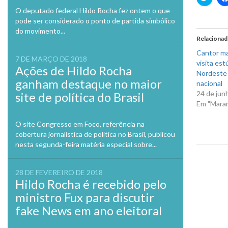
para
compa
O deputado federal Hildo Rocha fez ontem o que
no
pode ser considerado o ponto de partida simbólico
Twitte
em
do movimento...
nova
Relaciona
janela
Cantor ma
7 DE MARÇO DE 2018
visita est
Ações de Hildo Rocha
Nordeste 
ganham destaque no maior
nacional
24 de jun
site de política do Brasil
Em "Mara
O site Congresso em Foco, referência na
cobertura jornalística de política no Brasil, publicou
nesta segunda-feira matéria especial sobre...
Previo
28 DE FEVEREIRO DE 2018
Hildo Rocha é recebido pelo
ministro Fux para discutir
fake News em ano eleitoral