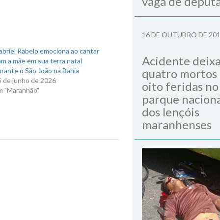
vaga de deput
16 DE OUTUBRO DE 20
briel Rabelo emociona ao cantar
Acidente deix
m a mãe em sua terra natal
rante o São João na Bahia
quatro mortos
5 de junho de 2026
oito feridas no
m "Maranhão"
parque naciona
dos lençóis
maranhenses
Next Post