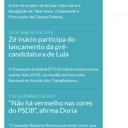
no
Twitte
Autor de projeto de lei que trata sobre a
em
divulgação de ‘fake news’, o Deputado e
nova
janela
Procurador da Câmara Federal,...
Previo
26 DE JANEIRO DE 2018
Zé Inácio participa do
lançamento da pré-
candidatura de Lula
O Deputado Estadual (PT) Zé Inácio esteve nesta
quinta-feira 25/01, na reunião da Executiva
Nacional do Partido dos Trabalhadores...
1 DE DEZEMBRO DE 2017
“Não há vermelho nas cores
do PSDB”, afirma Doria
“O senador Roberto Rocha pode estar certo, que