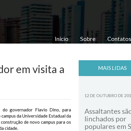
Início
Sobre
Contato
or em visita a
MAIS LIDAS
12 DE OUTUBRO DE 20
Assaltantes sã
o do governador Flavio Dino, para
o campus da Universidade Estadual da
linchados por
a construção de novo campus para os
populares em 
da cidade.