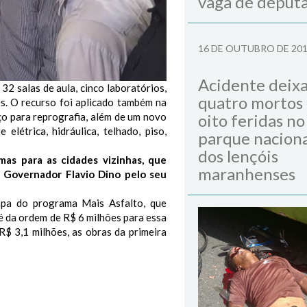
vaga de deput
16 DE OUTUBRO DE 20
Acidente deix
32 salas de aula, cinco laboratórios,
quatro mortos
es. O recurso foi aplicado também na
ço para reprografia, além de um novo
oito feridas no
létrica, hidráulica, telhado, piso,
parque naciona
dos lençóis
as para as cidades vizinhas, que
maranhenses
 Governador Flavio Dino pelo seu
pa do programa Mais Asfalto, que
 é da ordem de R$ 6 milhões para essa
R$ 3,1 milhões, as obras da primeira