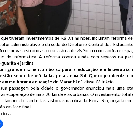
 que tiveram investimentos de R$ 3,1 milhões, incluíram reforma de 
 setor administrativo e da sede do Diretório Central dos Estudant
ão de novas estruturas como a área de vivência com cantina e espa
rio de informática. A reforma contou ainda com reparos na parte e
 guarita e jardins.
 um grande momento não só para a educação em Imperatriz, m
stão sendo beneficiadas pela Uema Sul. Quero parabenizar o
em melhorar a educação do Maranhão.”
, disse Zé Inácio.
sua passagem pela cidade o governador anunciou mais uma eta
 a recuperação de mais 20 km de vias urbanas. O investimento total
e. Também foram feitas vistorias na obra da Beira-Rio, orçada em 
ão em fase final.
e isso:
Clique
para
rtilhar
compartilhar