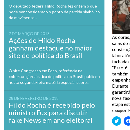
O deputado federal Hildo Rocha fez ontem o que
pode ser considerado o ponto de partida simbólico
do movimento...
7 DE MARÇO DE 2018
As obras,
Ações de Hildo Rocha
salas do
ganham destaque no maior
construç
site de política do Brasil
laborató
fachada e
“Esse é
O site Congresso em Foco, referência na
também e
cobertura jornalística de política no Brasil, publicou
empenho 
nesta segunda-feira matéria especial sobre...
Durante 
garantirá
nova fas
28 DE FEVEREIRO DE 2018
Hildo Rocha é recebido pelo
etapa est
ministro Fux para discutir
Compartilh
fake News em ano eleitoral
Clique
para
compa