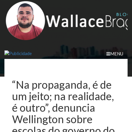
Skip
to
content
MENU
“Na propaganda, é de
um jeito; na realidade,
é outro”, denuncia
Wellington sobre
escolas do governo do