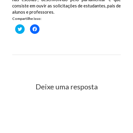
consiste em ouvir as solicitações de estudantes, pais de
alunos e professores.
Compartilhe isso:
Clique
Clique
para
para
compartilhar
compartilhar
no
no
Twitter(abre
Facebook(abre
em
em
nova
nova
janela)
janela)
Previous Post
Next Post
Deixe uma resposta