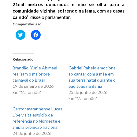
21mil metros quadrados e não se olha para a
comunidade vizinha, sofrendo na lama, com as casas
caindo”
, disse o parlamentar.
Compartilhe isso:
Clique
Clique
para
para
compartilhar
compartilhar
no
no
Twitter(abre
Facebook(abre
em
em
nova
nova
Relacionado
janela)
janela)
Brandão, Yuri e Abimael
Gabriel Rabelo emociona
realizam o maior pré-
ao cantar com a mãe em
carnaval do Brasil
sua terra natal durante o
19 de janeiro de 2026
São João na Bahia
Em "Maranhão"
25 de junho de 2026
Em "Maranhão"
Cantor maranhense Lucas
Lipe visita estúdio de
referência no Nordeste e
amplia projeção nacional
24 de junho de 2026