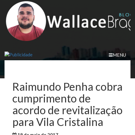
Skip
to
content
MENU
Raimundo Penha cobra
cumprimento de
acordo de revitalização
para Vila Cristalina
19 de maio de 2017
WallaceB
Notícias