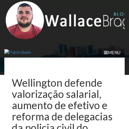
Skip
to
content
MENU
Wellington defende
valorização salarial,
aumento de efetivo e
reforma de delegacias
da policia civil do