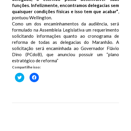
funções. Infelizmente, encontramos delegacias sem
quaisquer condições físicas e isso tem que acabar”
,
pontuou Wellington.
Como um dos encaminhamentos da audiência, será
formulado na Assembleia Legislativa um requerimento
solicitando informações quanto ao cronograma de
reforma de todas as delegacias do Maranhão. A
solicitação será encaminhada ao Governador Flávio
Dino (PCdoB), que anunciou possuir um “plano
estratégico de reforma”
Compartilhe isso:
Clique
Clique
para
para
compartilhar
compartilhar
no
no
Twitter(abre
Facebook(abre
em
em
nova
nova
janela)
janela)
Previous Post
Next Post