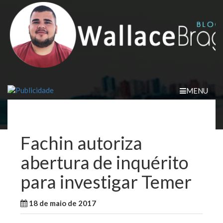
Skip
to
content
MENU
Fachin autoriza
abertura de inquérito
para investigar Temer
18 de maio de 2017
WallaceB
Notícias